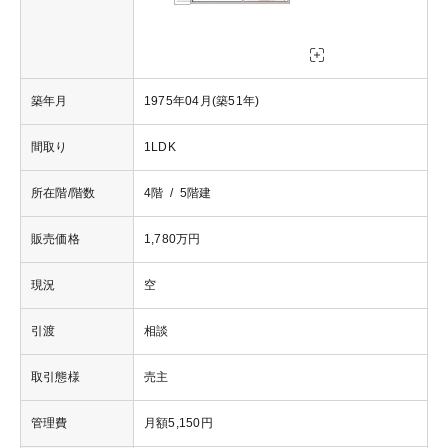
築年月
1975年04月(築51年)
間取り
1LDK
所在階/階数
4階 / 5階建
販売価格
1,780万円
現況
空
引渡
相談
取引態様
売主
管理費
月額5,150円