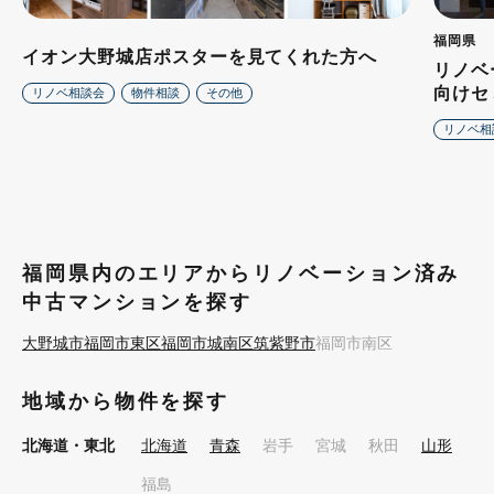
福岡県
イオン大野城店ポスターを見てくれた方へ
リノベ
向けセ
リノベ相談会
物件相談
その他
リノベ相
福岡県内のエリアからリノベーション済み
中古マンションを探す
大野城市
福岡市東区
福岡市城南区
筑紫野市
福岡市南区
地域から物件を探す
北海道・東北
北海道
青森
岩手
宮城
秋田
山形
福島