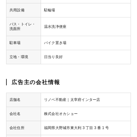
共用設備
駐輪場
バス・トイレ・
温水洗浄便座
洗面所
駐車場
バイク置き場
立地・環境
日当り良好
広告主の会社情報
店舗名
リノベ不動産｜太宰府インター店
会社名
株式会社オカショー
会社住所
福岡県大野城市東大利 3 丁目 3 番 1 号