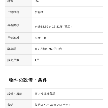
構造
RC
土地権利
所有権
専有面積
合計58.89㎡ 17.81坪 (壁芯)
用途地域
１種中高
駐車場
有 / 月額4,750円 1台
販売戸数
1戸
物件の設備・条件
設備・機能
室内洗濯機置場
収納
収納スペース/Ｗクロゼット