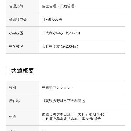
管理形態
自主管理（日勤管理）
修繕積立金
月額9,000円
小学校区
下大利小学校 (約877m)
中学校区
大利中学校 (約2064m)
共通概要
種別
中古売マンション
所在地
福岡県大野城市下大利団地
西鉄天神大牟田線「下大利」駅 徒歩4分
交通
ＪＲ鹿児島本線「水城」駅 徒歩15分