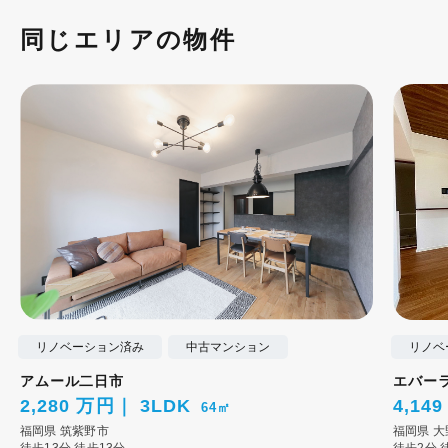
同じエリアの物件
リノベーション済み
中古マンション
リノベ
アムール二日市
エバー
2,280 万円
3LDK
4,14
64㎡
福岡県
筑紫野市
福岡県
大
徒歩13分
徒歩13分
徒歩2分