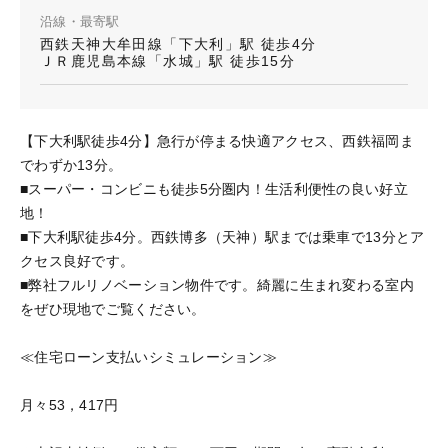
沿線・最寄駅
西鉄天神大牟田線「下大利」駅 徒歩4分
ＪＲ鹿児島本線「水城」駅 徒歩15分
【下大利駅徒歩4分】急行が停まる快適アクセス、西鉄福岡ま
でわずか13分。
■スーパー・コンビニも徒歩5分圏内！生活利便性の良い好立
地！
■下大利駅徒歩4分。西鉄博多（天神）駅までは乗車で13分とア
クセス良好です。
■弊社フルリノベーション物件です。綺麗に生まれ変わる室内
をぜひ現地でご覧ください。
≪住宅ローン支払いシミュレーション≫
月々53，417円