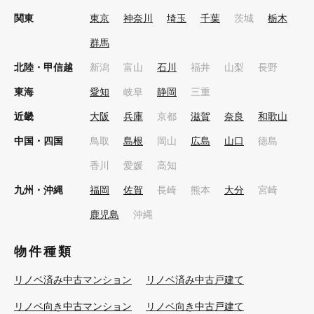
関東
東京
神奈川
埼玉
千葉
茨城
栃木
群馬
北陸・甲信越
新潟
富山
石川
福井
山梨
長野
東海
愛知
岐阜
静岡
三重
近畿
大阪
兵庫
京都
滋賀
奈良
和歌山
中国・四国
鳥取
島根
岡山
広島
山口
徳島
香川
愛媛
高知
九州・沖縄
福岡
佐賀
長崎
熊本
大分
宮崎
鹿児島
沖縄
物件種類
リノベ済み中古マンション
リノベ済み中古戸建て
リノベ向き中古マンション
リノベ向き中古戸建て