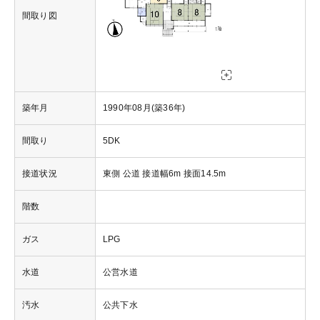
間取り図
築年月
1990年08月(築36年)
間取り
5DK
接道状況
東側 公道 接道幅6m 接面14.5m
階数
ガス
LPG
水道
公営水道
汚水
公共下水