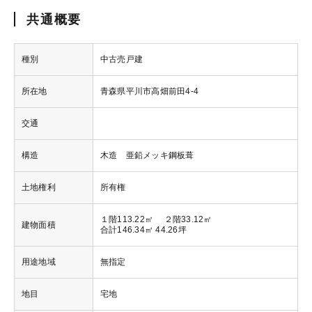
共通概要
種別
中古売戸建
所在地
青森県平川市高畑前田4-4
交通
構造
木造 亜鉛メッキ鋼板葺
土地権利
所有権
１階113.22㎡ ２階33.12㎡
建物面積
合計146.34㎡ 44.26坪
用途地域
無指定
地目
宅地