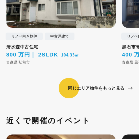
リノベ向き物件
中古戸建て
リノベ
清水森中古住宅
黒石市
800 万円
2SLDK
400 
104.33㎡
青森県
弘前市
青森県
黒
同じエリア物件をもっと見る
近くで開催のイベント