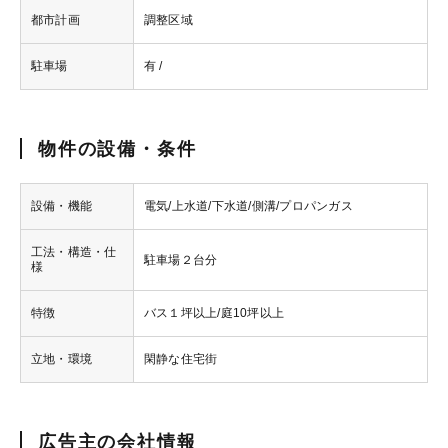
都市計画
調整区域
駐車場
有 /
物件の設備・条件
設備・機能
電気/上水道/下水道/側溝/プロパンガス
工法・構造・仕
駐車場２台分
様
特徴
バス１坪以上/庭10坪以上
立地・環境
閑静な住宅街
広告主の会社情報