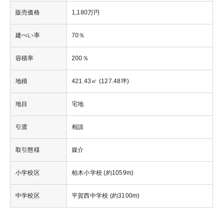
販売価格
1,180万円
建ぺい率
70％
容積率
200％
地積
421.43㎡ (127.48坪)
地目
宅地
引渡
相談
取引態様
媒介
小学校区
柏木小学校 (約1059m)
中学校区
平賀西中学校 (約3100m)