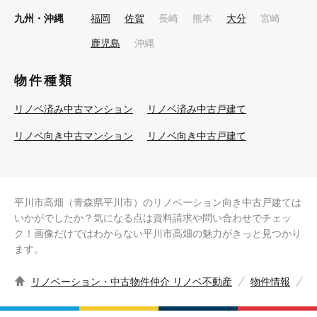
九州・沖縄
福岡
佐賀
長崎
熊本
大分
宮崎
鹿児島
沖縄
物件種類
リノベ済み中古マンション
リノベ済み中古戸建て
リノベ向き中古マンション
リノベ向き中古戸建て
平川市高畑（青森県平川市）のリノベーション向き中古戸建ては
いかがでしたか？気になる点は資料請求や問い合わせでチェッ
ク！画像だけではわからない平川市高畑の魅力がきっと見つかり
ます。
リノベーション・中古物件仲介 リノベ不動産
物件情報