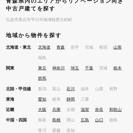
青森県内のエリアからリノベーション向き
中古戸建てを探す
弘前市
黒石市
平川市
南津軽郡大鰐町
地域から物件を探す
北海道・東北
北海道
青森
岩手
宮城
秋田
山形
福島
関東
東京
神奈川
埼玉
千葉
茨城
栃木
群馬
北陸・甲信越
新潟
富山
石川
福井
山梨
長野
東海
愛知
岐阜
静岡
三重
近畿
大阪
兵庫
京都
滋賀
奈良
和歌山
中国・四国
鳥取
島根
岡山
広島
山口
徳島
香川
愛媛
高知