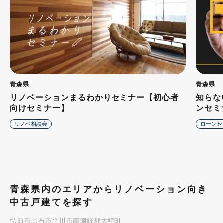
青森県
青森県
リノベーションまるわかりセミナー【初心者
知らな
向けセミナー】
ンセミ
リノベ相談会
ローンセ
青森県内のエリアからリノベーション向き
中古戸建てを探す
弘前市
黒石市
平川市
南津軽郡大鰐町