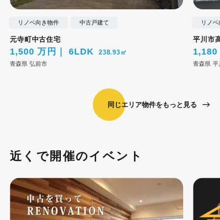
リノベ向き物件
中古戸建て
リノベ
元寺町中古住宅
平川市
1,500 万円
6LDK
1,18
238.93㎡
青森県
弘前市
青森県
平
同じエリア物件をもっと見る
近くで開催のイベント