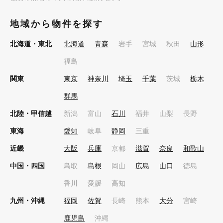
地域から物件を探す
北海道・東北
北海道
青森
岩手
宮城
秋田
山形
福島
関東
東京
神奈川
埼玉
千葉
茨城
栃木
群馬
北陸・甲信越
新潟
富山
石川
福井
山梨
長野
東海
愛知
岐阜
静岡
三重
近畿
大阪
兵庫
京都
滋賀
奈良
和歌山
中国・四国
鳥取
島根
岡山
広島
山口
徳島
香川
愛媛
高知
九州・沖縄
福岡
佐賀
長崎
熊本
大分
宮崎
鹿児島
沖縄