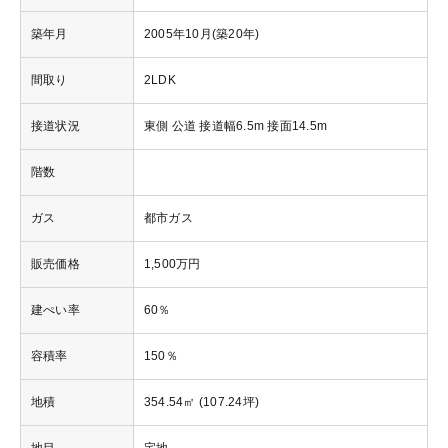
築年月
2005年10月(築20年)
間取り
2LDK
接道状況
東側 公道 接道幅6.5m 接面14.5m
階数
ガス
都市ガス
販売価格
1,500万円
建ぺい率
60％
容積率
150％
地積
354.54㎡ (107.24坪)