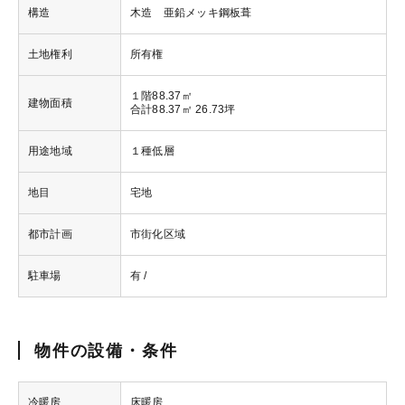
構造
木造 亜鉛メッキ鋼板葺
土地権利
所有権
１階88.37㎡
建物面積
合計88.37㎡ 26.73坪
用途地域
１種低層
地目
宅地
都市計画
市街化区域
駐車場
有 /
物件の設備・条件
冷暖房
床暖房