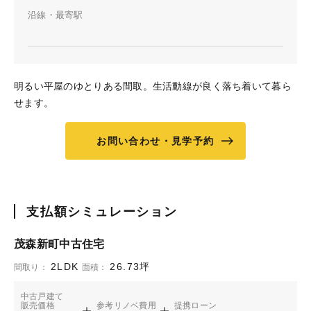
沿線・最寄駅
明るい平屋のゆとりある間取。生活動線が良く落ち着いて暮ら
せます。
お問い合わせ・見学予約
支払額シミュレーション
茂森新町中古住宅
2LDK
26.73坪
間取り：
面積：
中古戸建て
販売価格
参考リノベ費用
提携ローン