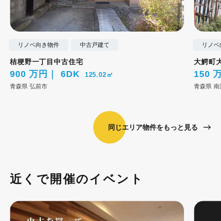
リノベ向き物件
中古戸建て
リノベ
桔梗野一丁目中古住宅
大鰐町
900 万円
6DK
150 
125.02㎡
青森県
弘前市
青森県
南
同じエリア物件をもっと見る
近くで開催のイベント