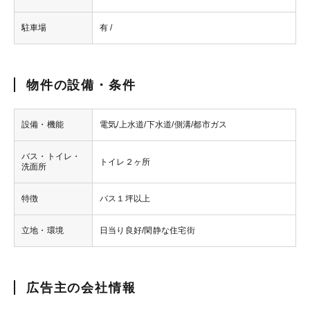
駐車場
有 /
物件の設備・条件
設備・機能
電気/上水道/下水道/側溝/都市ガス
バス・トイレ・
トイレ２ヶ所
洗面所
特徴
バス１坪以上
立地・環境
日当り良好/閑静な住宅街
広告主の会社情報