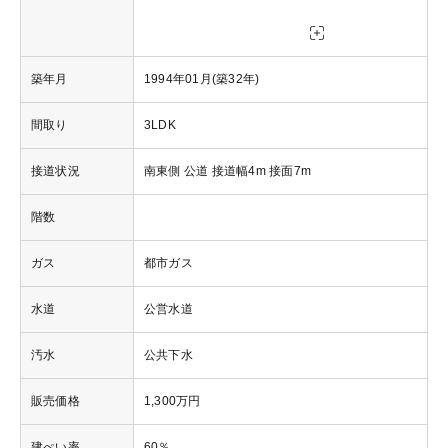
築年月
1994年01月(築32年)
間取り
3LDK
接道状況
南東側 公道 接道幅4m 接面7m
階数
ガス
都市ガス
水道
公営水道
汚水
公共下水
販売価格
1,300万円
建ぺい率
60％