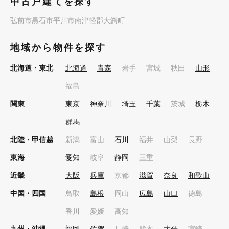
中古戸建てを探す
弘前市
黒石市
平川市
南津軽郡大鰐町
地域から物件を探す
北海道・東北
北海道
青森
岩手
宮城
秋田
山形
福島
関東
東京
神奈川
埼玉
千葉
茨城
栃木
群馬
北陸・甲信越
新潟
富山
石川
福井
山梨
長野
東海
愛知
岐阜
静岡
三重
近畿
大阪
兵庫
京都
滋賀
奈良
和歌山
中国・四国
鳥取
島根
岡山
広島
山口
徳島
香川
愛媛
高知