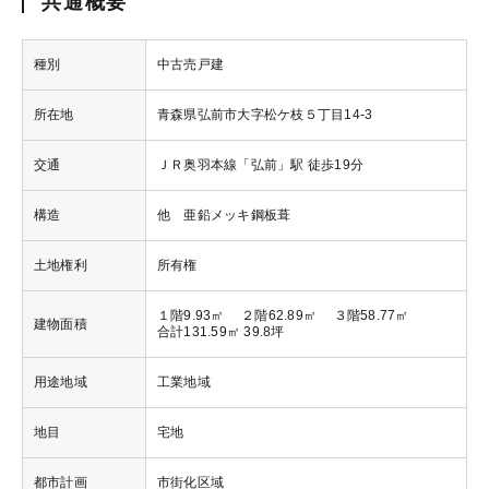
共通概要
種別
中古売戸建
所在地
青森県弘前市大字松ケ枝５丁目14-3
交通
ＪＲ奥羽本線「弘前」駅 徒歩19分
構造
他 亜鉛メッキ鋼板葺
土地権利
所有権
１階9.93㎡ ２階62.89㎡ ３階58.77㎡
建物面積
合計131.59㎡ 39.8坪
用途地域
工業地域
地目
宅地
都市計画
市街化区域