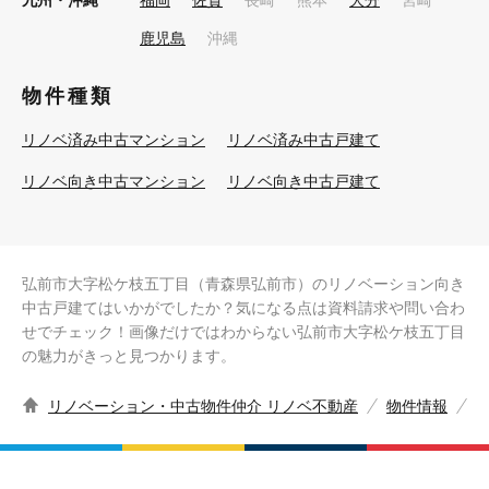
九州・沖縄
福岡
佐賀
長崎
熊本
大分
宮崎
鹿児島
沖縄
物件種類
リノベ済み中古マンション
リノベ済み中古戸建て
リノベ向き中古マンション
リノベ向き中古戸建て
弘前市大字松ケ枝五丁目（青森県弘前市）のリノベーション向き
中古戸建てはいかがでしたか？気になる点は資料請求や問い合わ
せでチェック！画像だけではわからない弘前市大字松ケ枝五丁目
の魅力がきっと見つかります。
リノベーション・中古物件仲介 リノベ不動産
物件情報