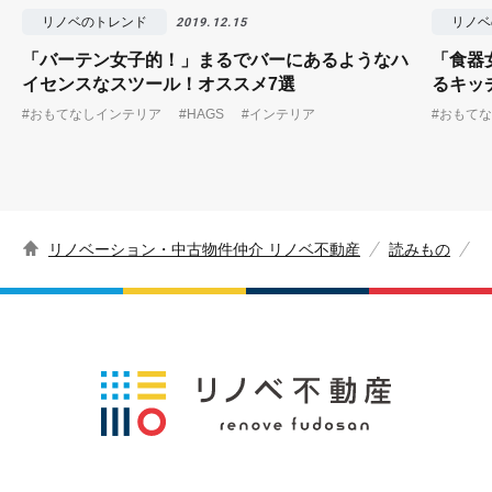
リノベのトレンド
リノベ
2019.12.15
「バーテン女子的！」まるでバーにあるようなハ
「食器
イセンスなスツール！オススメ7選
るキッ
#おもてなしインテリア
#HAGS
#インテリア
#おもて
リノベーション・中古物件仲介 リノベ不動産
読みもの