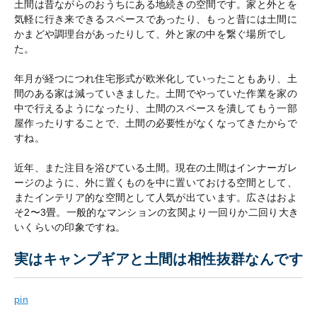
土間は昔ながらのおうちにある地続きの空間です。家と外とを
気軽に行き来できるスペースであったり、もっと昔には土間に
かまどや調理台があったりして、外と家の中を繋ぐ場所でし
た。
年月が経つにつれ住宅形式が欧米化していったこともあり、土
間のある家は減っていきました。土間でやっていた作業を家の
中で行えるようになったり、土間のスペースを潰してもう一部
屋作ったりすることで、土間の必要性がなくなってきたからで
すね。
近年、また注目を浴びている土間。現在の土間はインナーガレ
ージのように、外に置くものを中に置いておける空間として、
またインテリア的な空間として人気が出ています。広さはおよ
そ2〜3畳。一般的なマンションの玄関より一回りか二回り大き
いくらいの印象ですね。
実はキャンプギアと土間は相性抜群なんです
pin