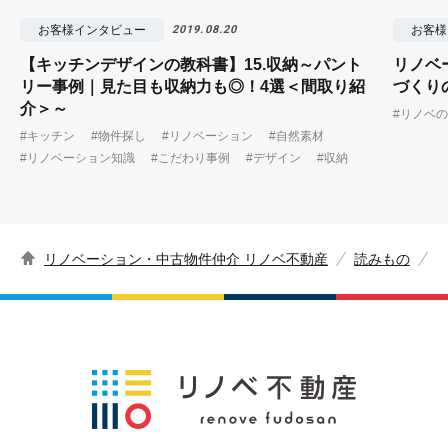
お客様インタビュー
お客様
2019.08.20
【キッチンデザインの教科書】15.収納～パント
リノベ
リー事例｜見た目も収納力も◎！4選＜間取り紹
づくり
介＞～
#リノベ
#キッチン
#物件探し
#リノベーション
#自然素材
#リノベーション知識
#こだわり事例
#デザイン
#収納
リノベーション・中古物件仲介 リノベ不動産
読みもの