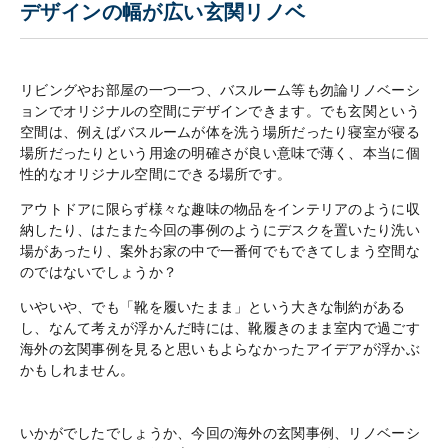
デザインの幅が広い玄関リノベ
リビングやお部屋の一つ一つ、バスルーム等も勿論リノベーシ
ョンでオリジナルの空間にデザインできます。でも玄関という
空間は、例えばバスルームが体を洗う場所だったり寝室が寝る
場所だったりという用途の明確さが良い意味で薄く、本当に個
性的なオリジナル空間にできる場所です。
アウトドアに限らず様々な趣味の物品をインテリアのように収
納したり、はたまた今回の事例のようにデスクを置いたり洗い
場があったり、案外お家の中で一番何でもできてしまう空間な
のではないでしょうか？
いやいや、でも「靴を履いたまま」という大きな制約がある
し、なんて考えが浮かんだ時には、靴履きのまま室内で過ごす
海外の玄関事例を見ると思いもよらなかったアイデアが浮かぶ
かもしれません。
いかがでしたでしょうか、今回の海外の玄関事例、リノベーシ