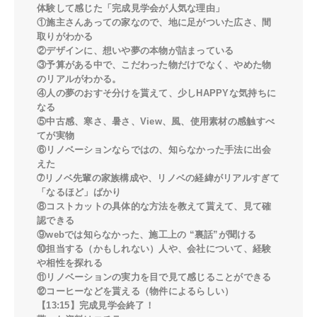
体験して感じた「完成見学会が人気な理由」
①施主さんあっての家なので、地に足がついた広さ、間
取りがわかる
②デザインに、想いや夢の本物が詰まっている
③予算がある中で、こだわった物だけでなく、やめた物
のリアルがわかる。
④人の夢のおすそ分けを貰えて、少しHAPPYな気持ちに
なる
⑤中古感、寒さ、暑さ、View、風、使用素材の感触すべ
てが実物
⑥リノベーションならではの、知らなかった手法に出会
えた
➆リノベ先輩の家族構成や、リノベの経緯がリアルすぎて
「なるほど」ばかり
⑧コストカットの具体的な方法を教えて貰えて、見て確
認できる
⑨webでは知らなかった、施工上の “裏話”が聞ける
⑩担当する（かもしれない）人や、会社について、経験
や相性を探れる
⑪リノベーションの実力を目で見て感じることができる
⑫コーヒーなどを貰える（物件によるらしい）
【13:15】完成見学会終了！