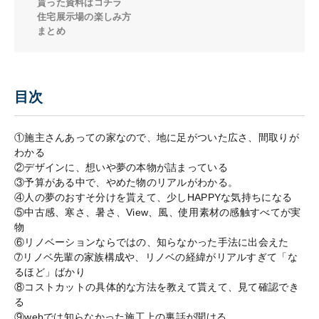
貰った資料はコチラ
住宅展示場の楽しみ方
まとめ
目次
①施主さんあっての家なので、地に足がついた広さ、間取りが
わかる
②デザインに、想いや夢の本物が詰まっている
③予算がある中で、やめた物のリアルがわかる。
④人の夢のおすそ分けを貰えて、少しHAPPYな気持ちになる
⑤中古感、寒さ、暑さ、View、風、使用素材の感触すべてが実
物
⑥リノベーションならではの、知らなかった手法に出会えた
➆リノベ先輩の家族構成や、リノベの経緯がリアルすぎて「な
るほど」ばかり
⑧コストカットの具体的な方法を教えて貰えて、見て確認でき
る
⑨webでは知らなかった施工上の裏話が聞ける