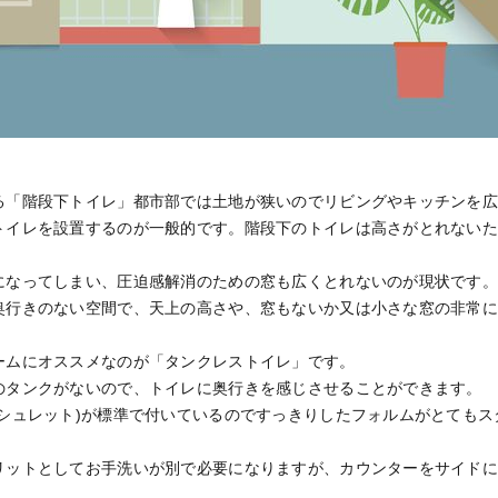
る「階段下トイレ」都市部では土地が狭いのでリビングやキッチンを
トイレを設置するのが一般的です。階段下のトイレは高さがとれない
になってしまい、圧迫感解消のための窓も広くとれないのが現状です
奥行きのない空間で、天上の高さや、窓もないか又は小さな窓の非常
ームにオススメなのが「タンクレストイレ」です。
のタンクがないので、トイレに奥行きを感じさせることができます。
ォシュレット)が標準で付いているのですっきりしたフォルムがとてもス
リットとしてお手洗いが別で必要になりますが、カウンターをサイド