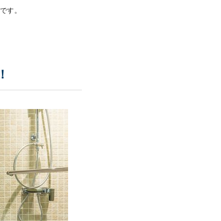
めです。
！