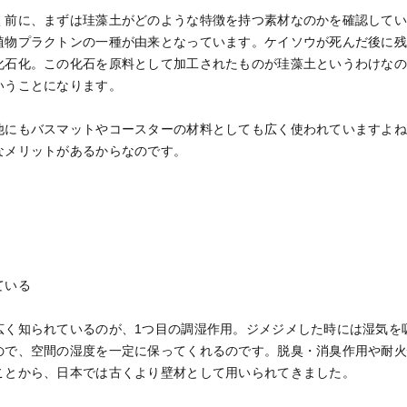
く前に、まずは珪藻土がどのような特徴を持つ素材なのかを確認して
植物プラクトンの一種が由来となっています。ケイソウが死んだ後に
化石化。この化石を原料として加工されたものが珪藻土というわけな
いうことになります。
他にもバスマットやコースターの材料としても広く使われていますよ
なメリットがあるからなのです。
ている
広く知られているのが、1つ目の調湿作用。ジメジメした時には湿気を
ので、空間の湿度を一定に保ってくれるのです。脱臭・消臭作用や耐
ことから、日本では古くより壁材として用いられてきました。