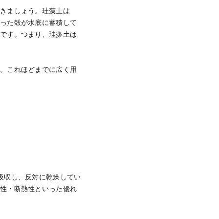
いきましょう。珪藻土は
残った殻が水底に蓄積して
のです。つまり、珪藻土は
ね。これほどまでに広く用
吸収し、反対に乾燥してい
火性・断熱性といった優れ