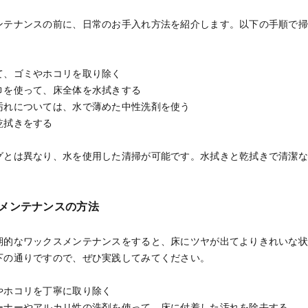
ンテナンスの前に、日常のお手入れ方法を紹介します。以下の手順で
て、ゴミやホコリを取り除く
巾を使って、床全体を水拭きする
汚れについては、水で薄めた中性洗剤を使う
乾拭きをする
グとは異なり、水を使用した清掃が可能です。水拭きと乾拭きで清潔
メンテナンスの方法
期的なワックスメンテナンスをすると、床にツヤが出てよりきれいな
下の通りですので、ぜひ実践してみてください。
やホコリを丁寧に取り除く
ーナーやアルカリ性の洗剤を使って、床に付着した汚れを除去する