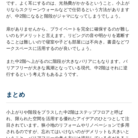
です。よく耳にするのは、光熱費がかかるということ。小上が
りならスクリーンウォールなどで仕切るという方法があります
が、中2階になると階段がジャマになってしまうでしょう。
扉がありませんから、プライベートを完全に確保するのが難し
いのもデメリットと言えます。リビングの音や明かりを遮断す
ることは難しいので寝室や子ども部屋には不向き。書斎などワ
ークスペースに活用するのが良いでしょう。
また中2階へ上がるのに階段が大きなバリアにもなります。バ
リアフリーが大きな風潮となっている現代、中2階はそれに逆
行するという考え方もあるようです。
まとめ
小上がりや階段をプラスした中2階はステップフロアと呼ば
れ、限られた空間を活用する優れたアイデアのひとつとして注
目されています。狭小地のリフォームやリノベーションで多用
されるのですが、忘れてはいけないのがデメリットも大きいと
いうこと。バリアフリーの考え方には逆行している点があるこ