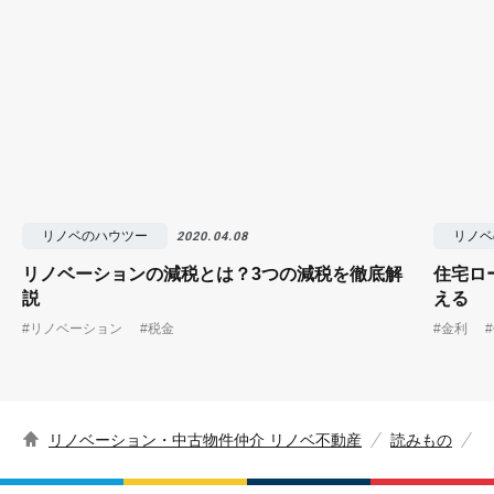
リノベのハウツー
リノベ
2020.04.08
リノベーションの減税とは？3つの減税を徹底解
住宅ロ
説
える
#リノベーション
#税金
#金利
リノベーション・中古物件仲介 リノベ不動産
読みもの