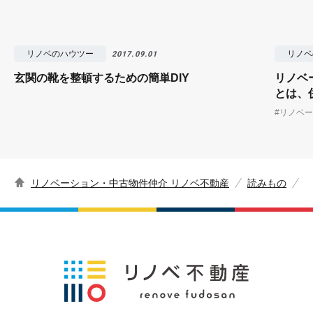
リノベのハウツー
リノベ
2017.09.01
玄関の靴を整頓するための簡単DIY
リノベ
とは、
#リノベ
リノベーション・中古物件仲介 リノベ不動産
読みもの