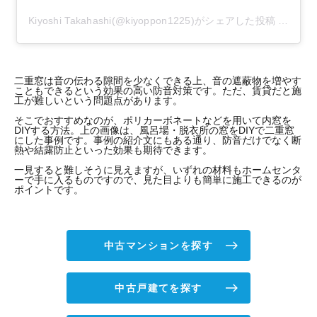
Kiyoshi Takahashi(@kiyoppon1225)がシェアした投稿
-
2020
二重窓は音の伝わる隙間を少なくできる上、音の遮蔽物を増やす
こともできるという効果の高い防音対策です。ただ、賃貸だと施
工が難しいという問題点があります。
そこでおすすめなのが、ポリカーボネートなどを用いて内窓を
DIYする方法。上の画像は、風呂場・脱衣所の窓をDIYで二重窓
にした事例です。事例の紹介文にもある通り、防音だけでなく断
熱や結露防止といった効果も期待できます。
一見すると難しそうに見えますが、いずれの材料もホームセンタ
ーで手に入るものですので、見た目よりも簡単に施工できるのが
ポイントです。
中古マンションを探す
中古戸建てを探す