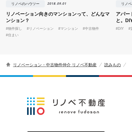
リノベのハウツー
リノベ
2018.09.01
リノベーション向きのマンションって、どんなマ
アパー
ンション？
と。D
#物件探し
#リノベーション
#マンション
#中古物件
#DIY
#
#住まい
リノベーション・中古物件仲介 リノベ不動産
読みもの