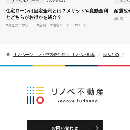
リノベのハウツー
リノベ
2020.01.24
住宅ローンは固定金利とは？メリットや変動金利
耐震改
とどちらがお得かを紹介？
#耐震
#お金のハウツー
#金利
#住宅ローン
#ローン
リノベーション・中古物件仲介 リノベ不動産
読みもの
お問い合わせ