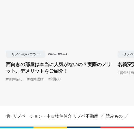
リノベのハウツー
リノベ
2020.09.04
西向きの部屋は本当に人気がないの？実際のメリ
名義変
ット、デメリットをご紹介！
#資金計画
#物件探し
#物件選び
#間取り
リノベーション・中古物件仲介 リノベ不動産
読みもの