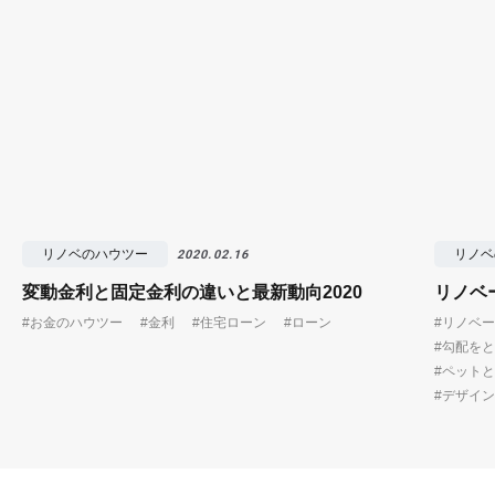
リノベのハウツー
リノベ
2020.02.16
変動金利と固定金利の違いと最新動向2020
リノベ
#お金のハウツー
#金利
#住宅ローン
#ローン
#リノベ
#勾配を
#ペット
#デザイン