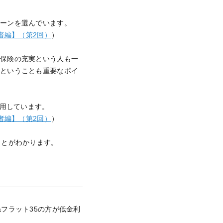
ローンを選んでいます。
者編】（第2回）
）
命保険の充実という人も一
かということも重要なポイ
利用しています。
者編】（第2回）
）
ことがわかります。
フラット35の方が低金利