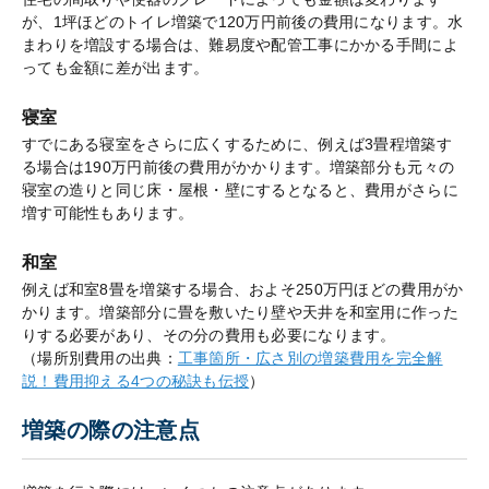
が、1坪ほどのトイレ増築で120万円前後の費用になります。水
まわりを増設する場合は、難易度や配管工事にかかる手間によ
っても金額に差が出ます。
寝室
すでにある寝室をさらに広くするために、例えば3畳程増築す
る場合は190万円前後の費用がかかります。増築部分も元々の
寝室の造りと同じ床・屋根・壁にするとなると、費用がさらに
増す可能性もあります。
和室
例えば和室8畳を増築する場合、およそ250万円ほどの費用がか
かります。増築部分に畳を敷いたり壁や天井を和室用に作った
りする必要があり、その分の費用も必要になります。
（場所別費用の出典：
工事箇所・広さ別の増築費用を完全解
説！費用抑える4つの秘訣も伝授
）
増築の際の注意点