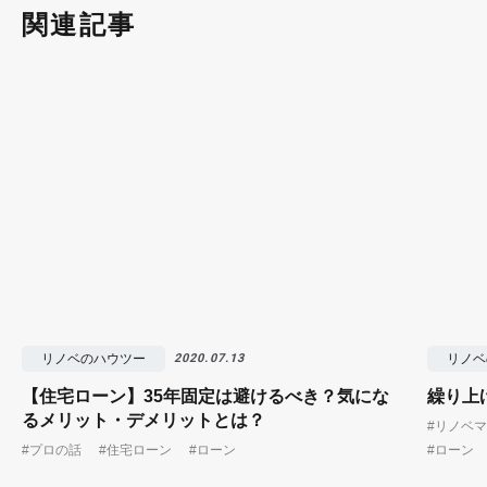
関連記事
リノベのハウツー
リノベ
2020.07.13
【住宅ローン】35年固定は避けるべき？気にな
繰り上
るメリット・デメリットとは？
#リノベ
#プロの話
#住宅ローン
#ローン
#ローン