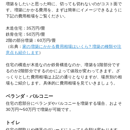
増築をしたいと思った時に、切っても切れないのがコスト面で
す。増築にかかる費用を、まずは簡単にイメージできるように
下記の費用相場をご覧ください。
木造住宅：35万円/畳
鉄骨住宅：50万円/畳
2階の部分増築：60万円/畳
（出典：
家の増築にかかる費用相場はいくら? 増築の種類や注
意点も紹介します
）
住宅の構造が木造なのか鉄骨構造なのか、増築を1階部分です
るのか2階部分でするのかによって値段が変わってきます。ざ
っくりとした費用相場は上記の通りとなりますが、場所別の相
場もご紹介します。具体的に費用相場を見ていきましょう。
ベランダ・バルコニー
住宅の窓部分にベランダやバルコニーを増築する場合、およそ
30万円〜50万円で増築が可能です。
トイレ
住宅の間取りや便器のグレードによっても金額は変わります