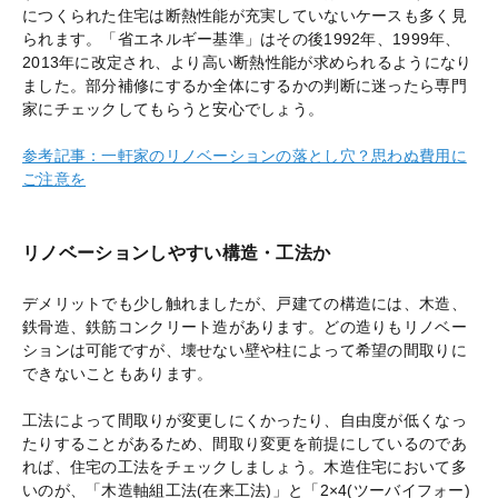
につくられた住宅は断熱性能が充実していないケースも多く見
られます。「省エネルギー基準」はその後1992年、1999年、
2013年に改定され、より高い断熱性能が求められるようになり
ました。部分補修にするか全体にするかの判断に迷ったら専門
家にチェックしてもらうと安心でしょう。
参考記事：一軒家のリノベーションの落とし穴？思わぬ費用に
ご注意を
リノベーションしやすい構造・工法か
デメリットでも少し触れましたが、戸建ての構造には、木造、
鉄骨造、鉄筋コンクリート造があります。どの造りもリノベー
ションは可能ですが、壊せない壁や柱によって希望の間取りに
できないこともあります。
工法によって間取りが変更しにくかったり、自由度が低くなっ
たりすることがあるため、間取り変更を前提にしているのであ
れば、住宅の工法をチェックしましょう。木造住宅において多
いのが、「木造軸組工法(在来工法)」と「2×4(ツーバイフォー)