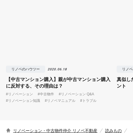
リノベのハウツー
リノベ
2020.06.18
【中古マンション購入】親が中古マンション購入
真似し
に反対する、その理由は？
ント
#リノベーション
#中古物件
#リノベーション Q&A
#リノベーション知識
#リノベマニュアル
#トラブル
リノベーション・中古物件仲介 リノベ不動産
読みもの