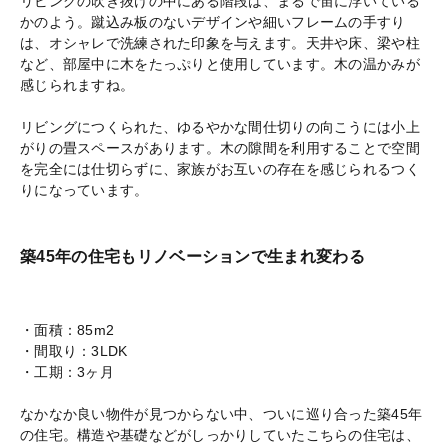
リビングの吹き抜けの中にある階段は、まるで宙に浮いている
かのよう。蹴込み板のないデザインや細いフレームの手すり
は、オシャレで洗練された印象を与えます。天井や床、梁や柱
など、部屋中に木をたっぷりと使用しています。木の温かみが
感じられますね。
リビングにつくられた、ゆるやかな間仕切りの向こうには小上
がりの畳スペースがあります。木の隙間を利用することで空間
を完全には仕切らずに、家族がお互いの存在を感じられるつく
りになっています。
築45年の住宅もリノベーションで生まれ変わる
・面積：85m2
・間取り：3LDK
・工期：3ヶ月
なかなか良い物件が見つからない中、ついに巡り合った築45年
の住宅。構造や基礎などがしっかりしていたこちらの住宅は、