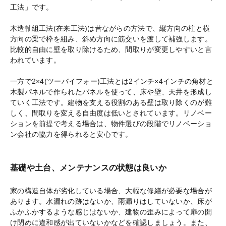
工法」です。
木造軸組工法(在来工法)は昔ながらの方法で、縦方向の柱と横
方向の梁で枠を組み、斜め方向に筋交いを渡して補強します。
比較的自由に壁を取り除けるため、間取りが変更しやすいと言
われています。
一方で2×4(ツーバイフォー)工法とは2インチ×4インチの角材と
木製パネルで作られたパネルを使って、床や壁、天井を形成し
ていく工法です。建物を支える役割のある壁は取り除くのが難
しく、間取りを変える自由度は低いとされています。リノベー
ションを前提で考える場合は、物件選びの段階でリノベーショ
ン会社の協力を得られると安心です。
基礎や土台、メンテナンスの状態は良いか
家の構造自体が劣化している場合、大幅な修繕が必要な場合が
あります。水漏れの跡はないか、雨漏りはしていないか、床が
ふかふかするような感じはないか、建物の歪みによって扉の開
け閉めに違和感が出ていないかなどを確認しましょう。また、