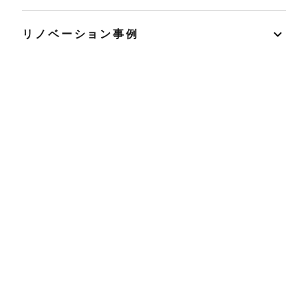
リノベーション事例
イベント
店舗情報
リノベ不動産とは
読みもの
マンションカルテ