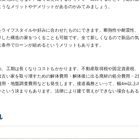
ようなメリットやデメリットがあるのかみてみましょう。
をライフスタイルや好みに合わせたものにできます。断熱性や耐震性
りした構造の家をつくることも可能です。全て新しくなるので新品の
な条件でローンが組めるというメリットもあります。
め、工期は長くなりコストもかかります。不動産取得税や固定資産税
は古い家を取り壊すための解体費用・解体後に出る廃材の処分費用・2
費用・地盤調査費用なども発生します。接道義務といって、幅4m以上
いという決まりもあります。法律により建て替えができない場合もあ
れ