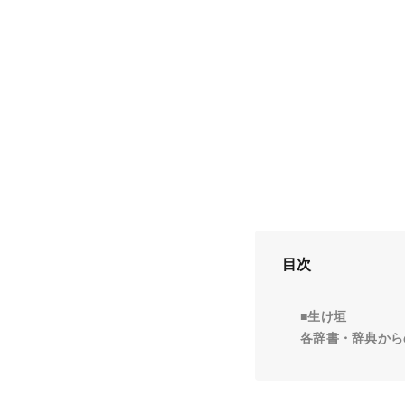
目次
■生け垣
各辞書・辞典から