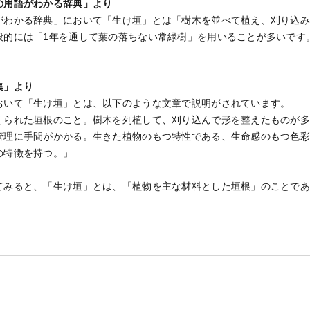
の用語がわかる辞典」より
がわかる辞典」において「生け垣」とは「樹木を並べて植え、刈り込
般的には「1年を通して葉の落ちない常緑樹」を用いることが多いです
集」より
おいて「生け垣」とは、以下のような文章で説明がされています。
くられた垣根のこと。樹木を列植して、刈り込んで形を整えたものが
管理に手間がかかる。生きた植物のもつ特性である、生命感のもつ色
の特徴を持つ。」
てみると、「生け垣」とは、「植物を主な材料とした垣根」のことで