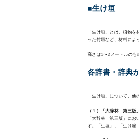
■生け垣
「生け垣」とは、植物を
った竹垣など、材料によ
高さは1〜2メートルの
各辞書・辞典
「生け垣」について、他
（１）「大辞林 第三版
「大辞林 第三版」にお
す。「生垣」、「生け籬