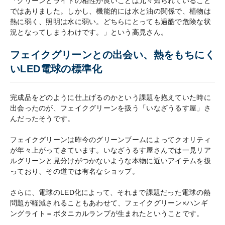
「グリーンとライトの相性が良いことは元々知られていること
ではありました。しかし、機能的には水と油の関係で、植物は
熱に弱く、照明は水に弱い。どちらにとっても過酷で危険な状
況となってしまうわけです。」という高見さん。
フェイクグリーンとの出会い、熱をもちにく
いLED電球の標準化
完成品をどのように仕上げるのかという課題を抱えていた時に
出会ったのが、フェイクグリーンを扱う「いなざうるす屋」さ
んだったそうです。
フェイクグリーンは昨今のグリーンブームによってクオリティ
が年々上がってきています。いなざうるす屋さんでは一見リア
ルグリーンと見分けがつかないような本物に近いアイテムを扱
っており、その道では有名なショップ。
さらに、電球のLED化によって、それまで課題だった電球の熱
問題が軽減されることもあわせて、フェイクグリーン×ハンギ
ングライト＝ボタニカルランプが生まれたということです。