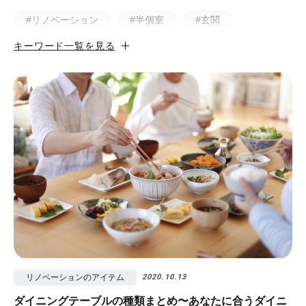
#リノベーション
#半個室
#玄関
キーワード一覧を見る
#小上がり
#ホテルライク
#マンション
#無垢
#猫と暮らす
#50㎡以下
#北欧
#土間
#ビフォア・アフター
#戸建
#中古物件
#ペット
#フルリノベーション
#無垢フローリング
#視覚効果
#予算
#照明
#タイル
#書斎
#洗面所
#リノベ先輩インタビュー
#広みせ！
リノベーションのアイテム
2020.10.13
ダイニングテーブルの種類まとめ〜あなたに合うダイニ