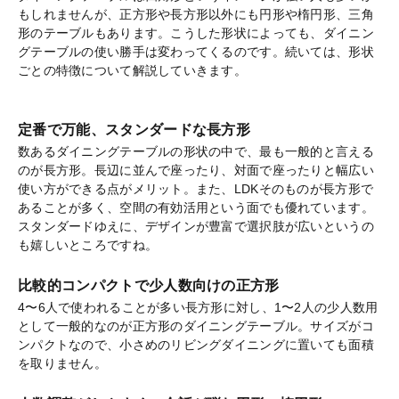
もしれませんが、正方形や長方形以外にも円形や楕円形、三角
形のテーブルもあります。こうした形状によっても、ダイニン
グテーブルの使い勝手は変わってくるのです。続いては、形状
ごとの特徴について解説していきます。
定番で万能、スタンダードな長方形
数あるダイニングテーブルの形状の中で、最も一般的と言える
のが長方形。長辺に並んで座ったり、対面で座ったりと幅広い
使い方ができる点がメリット。また、LDKそのものが長方形で
あることが多く、空間の有効活用という面でも優れています。
スタンダードゆえに、デザインが豊富で選択肢が広いというの
も嬉しいところですね。
比較的コンパクトで少人数向けの正方形
4〜6人で使われることが多い長方形に対し、1〜2人の少人数用
として一般的なのが正方形のダイニングテーブル。サイズがコ
ンパクトなので、小さめのリビングダイニングに置いても面積
を取りません。