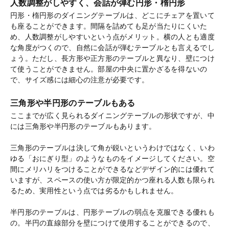
人数調整がしやすく、会話が弾む円形・楕円形
円形・楕円形のダイニングテーブルは、どこにチェアを置いて
も座ることができます。間隔を詰めても足が当たりにくいた
め、人数調整がしやすいという点がメリット。横の人とも適度
な角度がつくので、自然に会話が弾むテーブルとも言えるでし
ょう。ただし、長方形や正方形のテーブルと異なり、壁につけ
て使うことができません。部屋の中央に置かざるを得ないの
で、サイズ感には細心の注意が必要です。
三角形や半円形のテーブルもある
ここまでが広く見られるダイニングテーブルの形状ですが、中
には三角形や半円形のテーブルもあります。
三角形のテーブルは決して角が鋭いというわけではなく、いわ
ゆる「おにぎり型」のようなものをイメージしてください。空
間にメリハリをつけることができるなどデザイン的には優れて
いますが、スペースの使い方が限定的かつ座れる人数も限られ
るため、実用性という点では劣るかもしれません。
半円形のテーブルは、円形テーブルの弱点を克服できる優れも
の。半円の直線部分を壁につけて使用することができるので、