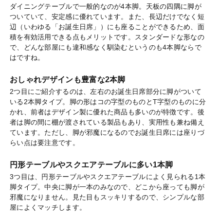
ダイニングテーブルで一般的なのが4本脚。天板の四隅に脚が
ついていて、安定感に優れています。また、長辺だけでなく短
辺（いわゆる「お誕生日席」）にも座ることができるため、面
積を有効活用できる点もメリットです。スタンダードな形なの
で、どんな部屋にも違和感なく馴染むというのも4本脚ならで
はですね。
おしゃれデザインも豊富な2本脚
2つ目にご紹介するのは、左右のお誕生日席部分に脚がついて
いる2本脚タイプ。脚の形はコの字型のものとT字型のものに分
かれ、前者はデザイン製に優れた商品も多いのが特徴です。後
者は脚の間に棚が渡されている製品もあり、実用性も兼ね備え
ています。ただし、脚が邪魔になるのでお誕生日席には座りづ
らい点は要注意です。
円形テーブルやスクエアテーブルに多い1本脚
3つ目は、円形テーブルやスクエアテーブルによく見られる1本
脚タイプ。中央に脚が一本のみなので、どこから座っても脚が
邪魔になりません。見た目もスッキリするので、シンプルな部
屋によくマッチします。