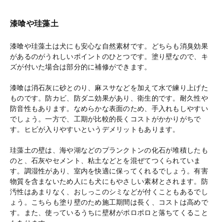
漆喰や珪藻土
漆喰や珪藻土は犬にも安心な自然素材です。どちらも消臭効果
があるのがうれしいポイントのひとつです。塗り壁なので、キ
ズが付いた場合は部分的に補修ができます。
漆喰は消石灰に砂とのり、麻スサなどを加えて水で練り上げた
ものです。防カビ、防ダニ効果があり、衛生的です。耐久性や
防音性もあります。なめらかな表面のため、手入れもしやすい
でしょう。一方で、工期が比較的長くコストがかかりがちで
す。ヒビが入りやすいというデメリットもあります。
珪藻土の壁は、海や湖などのプランクトンの化石が堆積したも
のと、石灰やセメント、粘土などとを混ぜてつくられていま
す。調湿性があり、室内を快適に保ってくれるでしょう。有害
物質を含まないため人にも犬にもやさしい素材とされます。防
汚性はあまりなく、おしっこのシミなどが付くこともあるでし
ょう。こちらも塗り壁のため施工期間は長く、コストは高めで
す。また、使っているうちに壁材がポロポロと落ちてくること