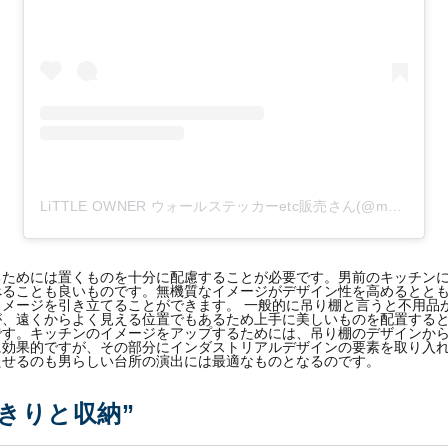
LiTTLE OWNER ウォールステッカーetc販売さん(@mayukamu18)がシェアした投稿
るためには置くものを十分に配慮することが必要です。男前のキッチン
べることも良いものです。無機質なイメージがデザイン性を高めるとと
メージを引き立てることができます。 一般的に吊り棚と言うと不用品
が、遠くからよく見える位置でもあるため上手に美しいものを配置する
です。キッチンのイメージをアップするためには、吊り棚のデザインか
に効果的ですが、その部分にインダストリアルデザインの要素を取り入
たせるのも男らしい台所の演出には最適なものとなるのです。
きりと収納”