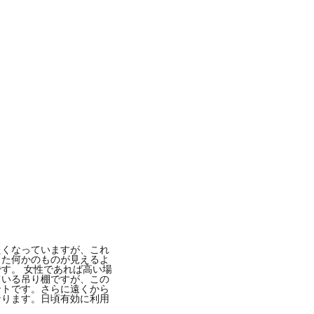
たくなっていますが、これ
また何かのものが見えるよ
す。 女性であれば高い場
ている吊り棚ですが、この
ントです。さらに遠くから
なります。日頃有効に利用