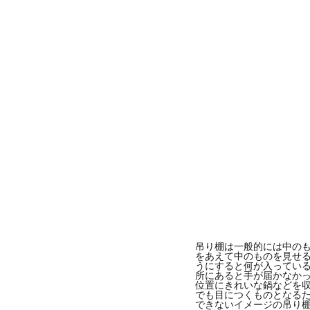
吊り棚は一般的には中の
をあえて中のものを見せ
うにすると何が入っている
所にあると手が届かなか
位置にきれいな鍋などを
でも目につくものとなる
できないイメージの吊り棚