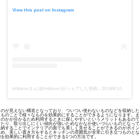
View this post on Instagram
tnbhirocさん(@tnbhiroc)がシェアした投稿
-
2018年10月月29日午後11時14分PDT
ものが見えない構造となっており、ついつい使わないものなどを収納し
るものことで様々なものを効果的にすることができるようになります。
のかが分かるため利用するときに探しやすいというメリットもあるので
ったり、取り出しにくい傾向が強いためなかなか使いづらいものとなっ
収納することでインテリアの面でも美しく見せることができるのがポイ
ため、美しい置き方をするとキッチンの雰囲気が非常に引き立つものと
を効果的に利用することができる1つの方法です。