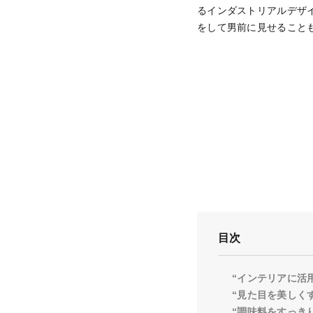
るインダストリアルデザ
をして男前に見せること
目次
“インテリアに活
“見た目を美しく
“調味料をすっき