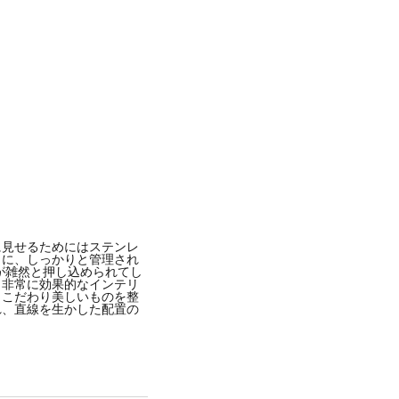
-
2017年 1月月18日午後10時17分PST
に見せるためにはステンレ
もに、しっかりと管理され
が雑然と押し込められてし
と非常に効果的なインテリ
らこだわり美しいものを整
れ、直線を生かした配置の