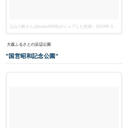
上山八帆さん(@yaho0808)がシェアした投稿
-
2018年 5月月3日午後10時45分PDT
大森ふるさとの浜辺公園
”国営昭和記念公園”