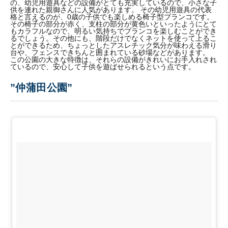
の、幼児用遊具などの設備がとても充実しているので、小さな子
供を連れた親御さんに人気があります。 その幼児用遊具の代表
格と言えるのが、0歳の子供でも楽しめる椅子型ブランコです。
その椅子の部分が赤く、支柱の部分が黄色いといったようにとて
もカラフルなので、明るい気持ちでブランコを楽しむことができ
るでしょう。その他にも、階段だけでなくネットを使って上るこ
とができるため、ちょっとしたアスレチック気分が味わえる滑り
台や、フェンスできちんと囲まれている砂場などがあります。
この公園の大きな特徴は、それらの設備がきれいにお手入れされ
ているので、安心して子供を遊ばせられるという点です。
”仲蒲田公園”