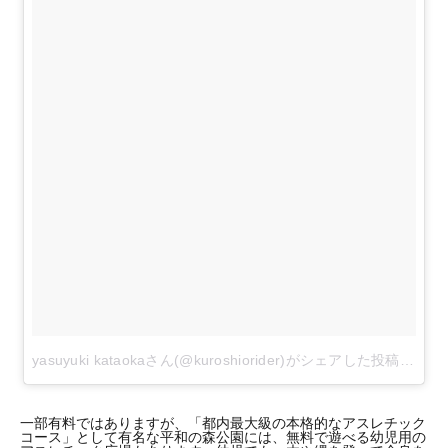
yasuyuki kataokaさん(@kuroshiorider)がシェアした投稿
-
201
一部有料ではありますが、「都内最大級の本格的なアスレチック
コース」として有名な平和の森公園には、無料で遊べる幼児用の