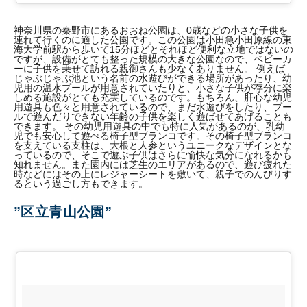
神奈川県の秦野市にあるおおね公園は、0歳などの小さな子供を
連れて行くのに適した公園です。この公園は小田急小田原線の東
海大学前駅から歩いて15分ほどとそれほど便利な立地ではないの
ですが、設備がとても整った規模の大きな公園なので、ベビーカ
ーに子供を乗せて訪れる親御さんも少なくありません。 例えば
じゃぶじゃぶ池という名前の水遊びができる場所があったり、幼
児用の温水プールが用意されていたりと、小さな子供が存分に楽
しめる施設がとても充実しているのです。もちろん、肝心な幼児
用遊具も色々と用意されているので、まだ水遊びをしたり、プー
ルで遊んだりできない年齢の子供を楽しく遊ばせてあげることも
できます。 その幼児用遊具の中でも特に人気があるのが、乳幼
児でも安心して遊べる椅子型ブランコです。その椅子型ブランコ
を支えている支柱は、大根と人参というユニークなデザインとな
っているので、そこで遊ぶ子供はさらに愉快な気分になれるかも
知れません。また園内には芝生のエリアがあるので、遊び疲れた
時などにはその上にレジャーシートを敷いて、親子でのんびりす
るという過ごし方もできます。
”区立青山公園”