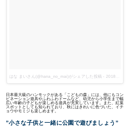
はな まいさん(@hana_no_mai)がシェアした投稿
-
2018年 5月月28日午前1時20分PDT
日本最大級のハンモックがある「こどもの森」には、他にもコン
ビネーション遊具やふわふわドームなど、幼児から小学生まで幅
広い年齢の子どもが楽しめる遊具が充実しています。また、紅葉
スポットとしても知られており、秋にはきれいに色づいた、イチ
ョウやモミジも楽しめます。
”小さな子供と一緒に公園で遊びましょう”