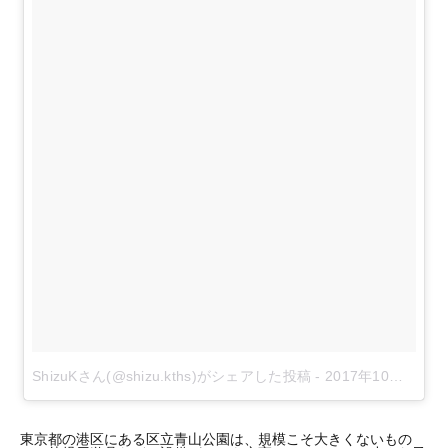
ShizuKさん(@shizu.kths)がシェアした投稿
-
2017年10月月16日午前9時52分PDT
東京都の港区にある区立青山公園は、規模こそ大きくないもの