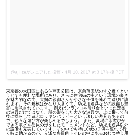
@ajilizeがシェアした投稿
-
4月 10, 2017 at 3:17午後 PDT
東京都の大田区にある仲蒲田公園は、京急蒲田駅のすぐ近くとい
うとても便利な場所にあり、さらに住宅街の中という環境の良さ
が魅力的なので、大勢の親御さんが小さな子供を連れて遊びに訪
れます。その規模はかなり大きくて、幼児用遊具などの設備も豊
富に用意されています。 例えばブランコや滑り台といった定番
の遊具だけではなく、船の形をした大きな遊具や、上に乗って前
後に揺らして遊ぶロッキンパッピーという珍しい遊具もあるの
で、色々な遊び方が楽しめるでしょう。 また、夏場に水遊びが
できる噴水や巻貝の形をしたモニュメントなど、幼児用遊具以外
の設備も充実しています。その中でも特に0歳の子供を連れて行
く時に助かるのが、立派な多目的トイレの中にあるおむつ替え用