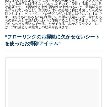
気になる汚れがあるときにおすすめの洗剤ですが、ワックスをか
けている場所には使えないものもあるので、使用する際には注意
が必要です。 ♯弱酸性と中性 弱酸性や中性のものは、天然成分か
ら作られているなど、環境や人体への影響に特に考慮したものが
目立ちます。ペットや小さい子どもがいる家には特におすすめで
す。 ♯おうちにあるものを利用して 市販の洗剤のほか、家にある
ものを利用して洗剤の代わりに使用することもできます。例えば
みかんの皮を煮込んで作ることができる「みかんワックス」に
は、汚れ落としや艶出しの効果があります。
“フローリングのお掃除に欠かせないシート
を使ったお掃除アイテム”