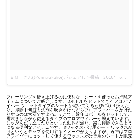
ＥＭＩさん(@emi.rukahei)がシェアした投稿
-
2018年 5月月19日午前6時27分PDT
フローリングを磨き上げるのに便利な、シートを使ったお掃除ア
イテムについてご紹介します。 ♯ボトルをセットできるフロアワ
イパー ウェットタイプのシートが乾いてくるたびに取り換えた
り、掃除中何度も洗剤を吹きかけながらフロアワイパーをかけた
りするのは大変ですよね。そこで、近年はボトルをセットして、
霧吹きしながら使えるタイプのフロアワイパーが増えています。
しゃがんだり立ったりといった動作が減り、楽に掃除できるよう
になる便利なアイテムです。 ♯ワックスがけ用シート ワックスが
けというとモップを使用するイメージがありますが、近年はフロ
アワイパーにセットして使えるワックスがけ専用のシートが販売