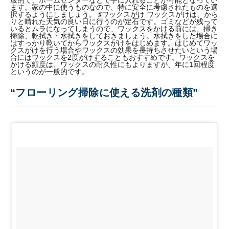
ます。家の中に使うものなので、特に安全に考慮されたものを選
択するようにしましょう。 ♯ワックスがけ ワックスがけは、から
りと晴れた天気の良い日に行うのが定石です。ゴミなどが残って
いるとムラになってしまうので、ワックスをかける前には、掃き
掃除、乾拭き・水拭きをしておきましょう。水拭きをした場合に
はすっかり乾いてからワックスがけをはじめます。はじめてワッ
クスがけを行う場合やワックスの効果を長持ちさせたいという場
合にはワックスを2度がけすることもおすすめです。ワックスを
かける頻度は、ワックスの耐久性にもよりますが、年に1回程度
というのが一般的です。
“フローリング掃除に使える洗剤の種類”