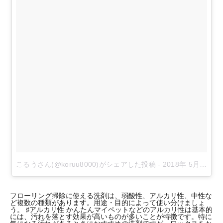
こるうさん(@koruu8000)がシェアした投稿
-
2018年 5月月19日午後10時08分PDT
フローリング掃除に使える洗剤は、弱酸性、アルカリ性、中性な
ど複数の種類があります。用途・目的によって使い分けましょ
う。 ♯アルカリ性 かんたんマイペットなどのアルカリ性は基本的
には、汚れを落とす効果が高いものが多いことが特徴です。特に