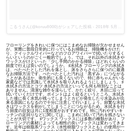
こるうさん(@koruu8000)がシェアした投稿
-
2018年 5月月19日午後10時08分PDT
フローリングをきれいに保つにはこまめなお掃除が欠かせません
が、実際に普段日常的に行っているお掃除は、掃除機をかけた
り、クイックルワイパーなどのフロアワイパーで拭いたりするく
らいというのがごく一般的でしょう。では、それ以外の水拭きや
ワックスがけといった「少し手間のかかる掃除」はどれくらいの
頻度で行えば良いのでしょうか。 ♯水拭き フローリングの水拭き
は、べたべたとした汚れを落とし、床をさらさらに保つのに最適
なお掃除方法です。べたべたとした汚れは「黒ずみ」につながる
ことがあるほか、衛生的にも良くないので、特に赤ちゃんがいる
家庭などでは意識して水拭きを取り入れるようにしましょう。 ♯
水拭きの方法とコツ 水拭きの方法といっても何も特別なことは
ありません。清潔な雑巾を濡らして、かたく絞り、木目に沿って
拭いていくだけです。ポイントはよく絞るというところ。水拭き
した後に長く水気が残ってしまうとカビが発生したり水染みが出
来る原因にもなるので十分に注意して行いましょう。頻繁な水拭
きはワックスを剥がしてしまうことにつながるため、水拭きを行
う頻度の目安は月に1度程度がおすすめです。特に汚れやすいキ
ッチンの足回りなどに関しては、こまめに拭いて汚れを残さない
ことが大切です。 ♯ワックス ワックスには多数の種類があり、フ
ローリングの素材によっても相性の良いワックスは変わってきま
す。近年は樹脂系ワックス（水性樹脂ワックスとも）の使用が一
般的で、ホームセンターなどで手に入れることが可能となってい