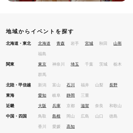
地域からイベントを探す
北海道・東北
北海道
青森
岩手
宮城
秋田
山形
福島
関東
東京
神奈川
埼玉
千葉
茨城
栃木
群馬
北陸・甲信越
新潟
富山
石川
福井
山梨
長野
東海
愛知
岐阜
静岡
三重
近畿
大阪
兵庫
京都
滋賀
奈良
和歌山
中国・四国
鳥取
島根
岡山
広島
山口
徳島
香川
愛媛
高知