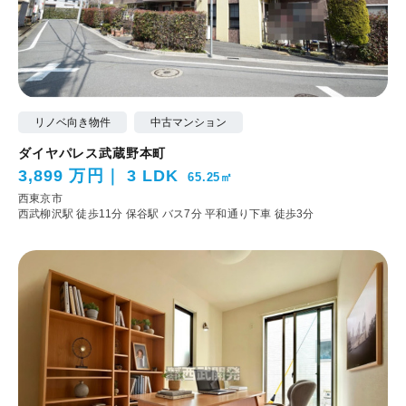
リノベ向き物件
中古マンション
ダイヤパレス武蔵野本町
3,899 万円
3 LDK
65.25㎡
西東京市
西武柳沢駅 徒歩11分
保谷駅 バス7分 平和通り下車 徒歩3分