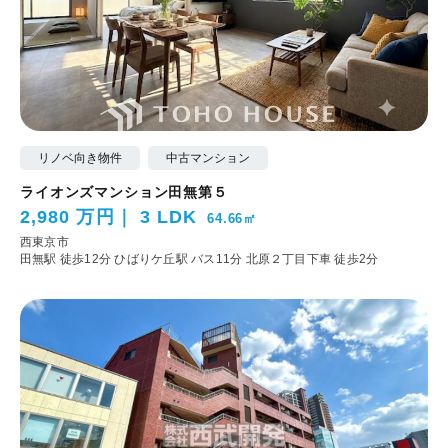
リノベ向き物件
中古マンション
ライオンズマンション田無第５
2,980 万円
3 LDK
64.66㎡
西東京市
田無駅 徒歩12分
ひばりケ丘駅 バス11分 北原２丁目下車 徒歩2分