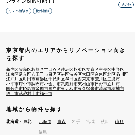
ンライン対応可能！】
その他
リノベ相談会
物件相談
東京都内のエリアからリノベーション向き
を探す
新宿区
豊島区
板橋区
世田谷区
練馬区
杉並区
文京区
中央区
中野区
江東区
足立区
八王子市
目黒区
港区
渋谷区
大田区
台東区
北区
品川区
江戸川区
町田市
葛飾区
千代田区
墨田区
西東京市
荒川区
三鷹市
小平市
府中市
調布市
小金井市
武蔵野市
東村山市
日野市
立川市
国分寺市
昭島市
多摩市
国立市
東大和市
東久留米市
清瀬市
稲城市
狛江市
武蔵村山市
福生市
地域から物件を探す
北海道・東北
北海道
青森
岩手
宮城
秋田
山形
福島