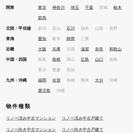
関東
東京
神奈川
埼玉
千葉
茨城
栃木
群馬
北陸・甲信越
新潟
富山
石川
福井
山梨
長野
東海
愛知
岐阜
静岡
三重
近畿
大阪
兵庫
京都
滋賀
奈良
和歌山
中国・四国
鳥取
島根
岡山
広島
山口
徳島
香川
愛媛
高知
九州・沖縄
福岡
佐賀
長崎
熊本
大分
宮崎
鹿児島
沖縄
物件種類
リノベ済み中古マンション
リノベ済み中古戸建て
リノベ向き中古マンション
リノベ向き中古戸建て