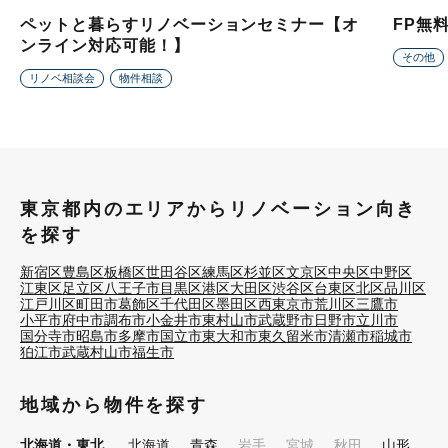
ペットと暮らすリノベーションセミナー【オ
FP無
ンライン対応可能！】
その他
リノベ相談会
物件相談
東京都内のエリアからリノベーション向き
を探す
新宿区
豊島区
板橋区
世田谷区
練馬区
杉並区
文京区
中央区
中野区
江東区
足立区
八王子市
目黒区
港区
大田区
渋谷区
台東区
北区
品川区
江戸川区
町田市
葛飾区
千代田区
墨田区
西東京市
荒川区
三鷹市
小平市
府中市
調布市
小金井市
東村山市
武蔵野市
日野市
立川市
国分寺市
昭島市
多摩市
国立市
東大和市
東久留米市
清瀬市
稲城市
狛江市
武蔵村山市
福生市
地域から物件を探す
北海道・東北
北海道
青森
岩手
宮城
秋田
山形