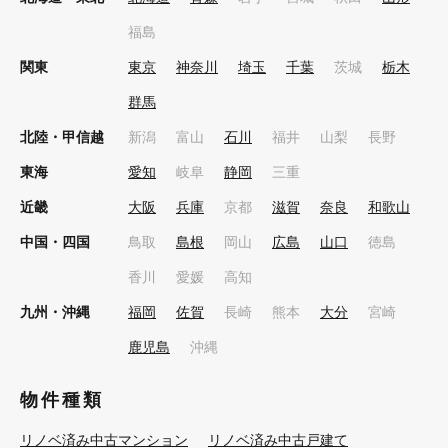
福島
関東
東京
神奈川
埼玉
千葉
茨城
栃木
群馬
北陸・甲信越
新潟
富山
石川
福井
山梨
長野
東海
愛知
岐阜
静岡
三重
近畿
大阪
兵庫
京都
滋賀
奈良
和歌山
中国・四国
鳥取
島根
岡山
広島
山口
徳島
香川
愛媛
高知
九州・沖縄
福岡
佐賀
長崎
熊本
大分
宮崎
鹿児島
沖縄
物件種類
リノベ済み中古マンション
リノベ済み中古戸建て