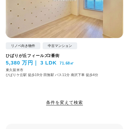
リノベ向き物件
中古マンション
ひばりが丘フィールズ2番街
5,380 万円
3 LDK
71.68㎡
東久留米市
ひばりケ丘駅 徒歩19分
田無駅 バス11分 南沢下車 徒歩4分
条件を変えて検索