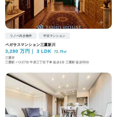
リノベ向き物件
中古マンション
ペガサスマンション三鷹新川
3,280 万円
3 LDK
72.79㎡
三鷹市
三鷹駅 バス27分 中原三丁目下車 徒歩1分
三鷹駅 徒歩50分