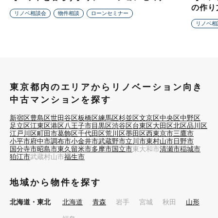
の作り
リノベ相談会
物件相談
ローンセミナー
リノベ相
東京都内のエリアからリノベーション向き
中古マンションを探す
新宿区
豊島区
世田谷区
板橋区
練馬区
杉並区
文京区
中央区
中野区
足立区
江東区
港区
八王子市
目黒区
渋谷区
台東区
大田区
北区
品川区
江戸川区
町田市
葛飾区
千代田区
荒川区
墨田区
西東京市
三鷹市
小平市
府中市
調布市
小金井市
武蔵野市
立川市
東村山市
日野市
国分寺市
昭島市
東久留米市
多摩市
国立市
東大和市
清瀬市
稲城市
狛江市
武蔵村山市
福生市
地域から物件を探す
北海道・東北
北海道
青森
岩手
宮城
秋田
山形