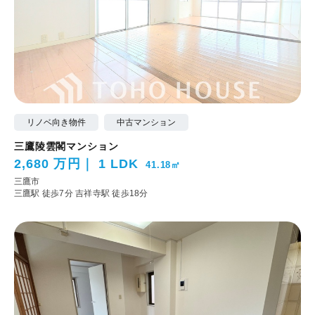
リノベ向き物件
中古マンション
三鷹陵雲閣マンション
2,680 万円
1 LDK
41.18㎡
三鷹市
三鷹駅 徒歩7分
吉祥寺駅 徒歩18分