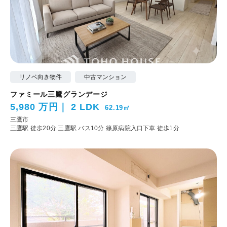
リノベ向き物件
中古マンション
ファミール三鷹グランデージ
5,980 万円
2 LDK
62.19㎡
三鷹市
三鷹駅 徒歩20分
三鷹駅 バス10分 篠原病院入口下車 徒歩1分