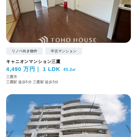
リノベ向き物件
中古マンション
キャニオンマンション三鷹
4,490 万円
1 LDK
45.2㎡
三鷹市
三鷹駅 徒歩5分
三鷹駅 徒歩5分