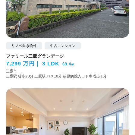
リノベ向き物件
中古マンション
ファミール三鷹グランデージ
7,299 万円
3 LDK
69.4㎡
三鷹市
三鷹駅 徒歩20分
三鷹駅 バス10分 篠原病院入口下車 徒歩1分