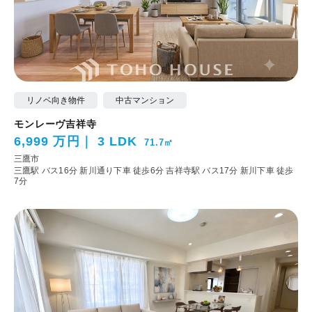
リノベ向き物件
中古マンション
モンレーヴ吉祥寺
6,999 万円
3 LDK
71.7㎡
三鷹市
三鷹駅 バス16分 新川通り下車 徒歩6分
吉祥寺駅 バス17分 新川下車 徒歩
7分