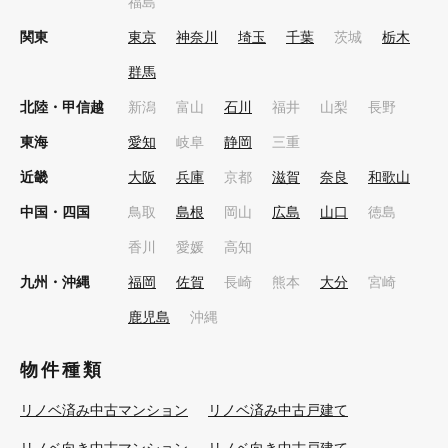
福島
関東
東京
神奈川
埼玉
千葉
茨城
栃木
群馬
北陸・甲信越
新潟
富山
石川
福井
山梨
長野
東海
愛知
岐阜
静岡
三重
近畿
大阪
兵庫
京都
滋賀
奈良
和歌山
中国・四国
鳥取
島根
岡山
広島
山口
徳島
香川
愛媛
高知
九州・沖縄
福岡
佐賀
長崎
熊本
大分
宮崎
鹿児島
沖縄
物件種類
リノベ済み中古マンション
リノベ済み中古戸建て
リノベ向き中古マンション
リノベ向き中古戸建て