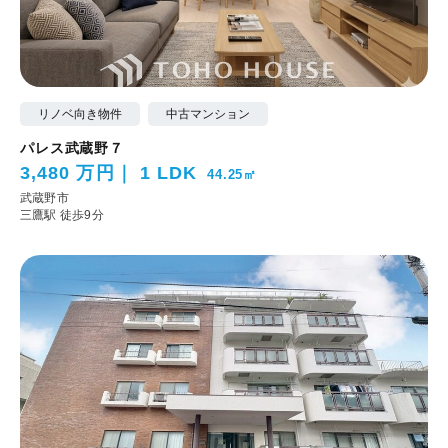
リノベ向き物件
中古マンション
パレス武蔵野７
3,480 万円
1 LDK
44.25㎡
武蔵野市
三鷹駅 徒歩9分