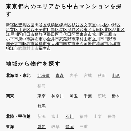
東京都内のエリアから中古マンションを探
す
新宿区
豊島区
世田谷区
板橋区
練馬区
杉並区
文京区
中央区
中野区
足立区
江東区
八王子市
目黒区
港区
渋谷区
台東区
大田区
北区
品川区
江戸川区
町田市
葛飾区
墨田区
千代田区
西東京市
荒川区
三鷹市
小平市
府中市
調布市
小金井市
武蔵野市
東村山市
立川市
日野市
国分寺市
昭島市
多摩市
東大和市
国立市
東久留米市
清瀬市
稲城市
狛江市
武蔵村山市
福生市
地域から物件を探す
北海道・東北
北海道
青森
岩手
宮城
秋田
山形
福島
関東
東京
神奈川
埼玉
千葉
茨城
栃木
群馬
北陸・甲信越
新潟
富山
石川
福井
山梨
長野
東海
愛知
岐阜
静岡
三重