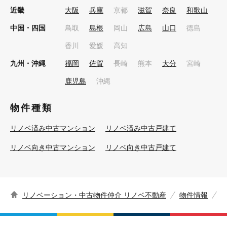
近畿
大阪
兵庫
京都
滋賀
奈良
和歌山
中国・四国
鳥取
島根
岡山
広島
山口
徳島
香川
愛媛
高知
九州・沖縄
福岡
佐賀
長崎
熊本
大分
宮崎
鹿児島
沖縄
物件種類
リノベ済み中古マンション
リノベ済み中古戸建て
リノベ向き中古マンション
リノベ向き中古戸建て
リノベーション・中古物件仲介 リノベ不動産
物件情報