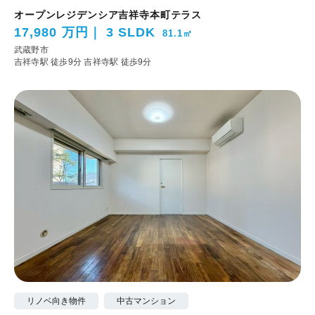
オープンレジデンシア吉祥寺本町テラス
17,980 万円
3 SLDK
81.1㎡
武蔵野市
吉祥寺駅 徒歩9分
吉祥寺駅 徒歩9分
リノベ向き物件
中古マンション