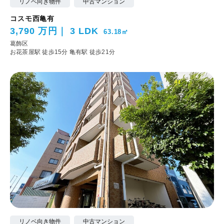
リノベ向き物件
中古マンション
コスモ西亀有
3,790 万円
3 LDK
63.18㎡
葛飾区
お花茶屋駅 徒歩15分
亀有駅 徒歩21分
リノベ向き物件
中古マンション