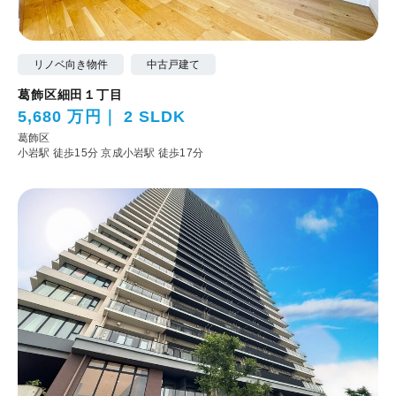
リノベ向き物件
中古戸建て
葛飾区細田１丁目
5,680 万円
2 SLDK
葛飾区
小岩駅 徒歩15分
京成小岩駅 徒歩17分