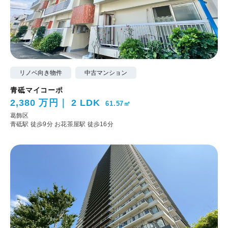
リノベ向き物件
中古マンション
青砥マイコーポ
2,380 万円
2 LDK
61.57㎡
葛飾区
青砥駅 徒歩9分
お花茶屋駅 徒歩16分