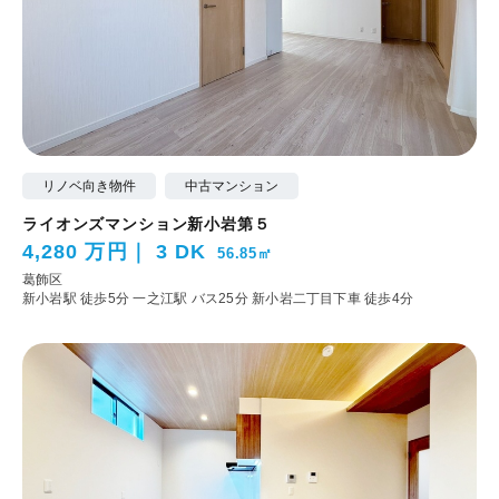
リノベ向き物件
中古マンション
ライオンズマンション新小岩第５
4,280 万円
3 DK
56.85㎡
葛飾区
新小岩駅 徒歩5分
一之江駅 バス25分 新小岩二丁目下車 徒歩4分