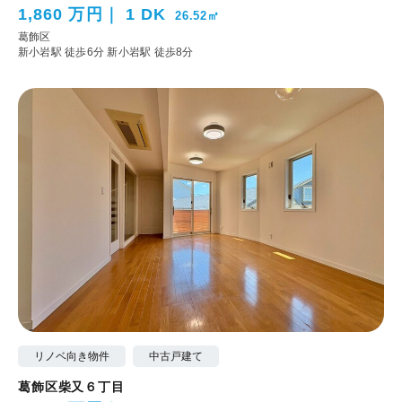
1,860 万円
1 DK
26.52㎡
葛飾区
新小岩駅 徒歩6分
新小岩駅 徒歩8分
リノベ向き物件
中古戸建て
葛飾区柴又６丁目