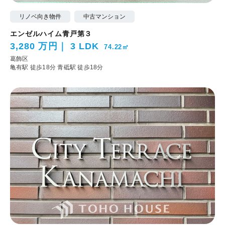
リノベ向き物件
中古マンション
エンゼルハイム青戸第３
3,280 万円
3 LDK
74.22㎡
葛飾区
亀有駅 徒歩18分
青砥駅 徒歩18分