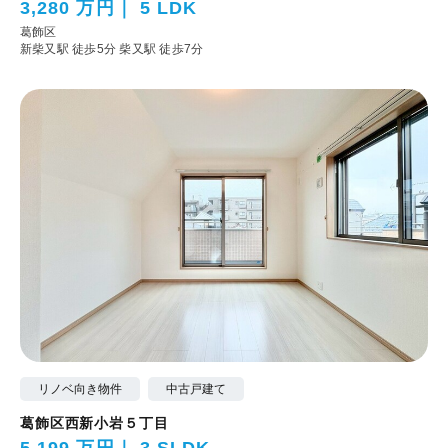
3,280 万円
5 LDK
葛飾区
新柴又駅 徒歩5分
柴又駅 徒歩7分
リノベ向き物件
中古戸建て
葛飾区西新小岩５丁目
5,199 万円
3 SLDK