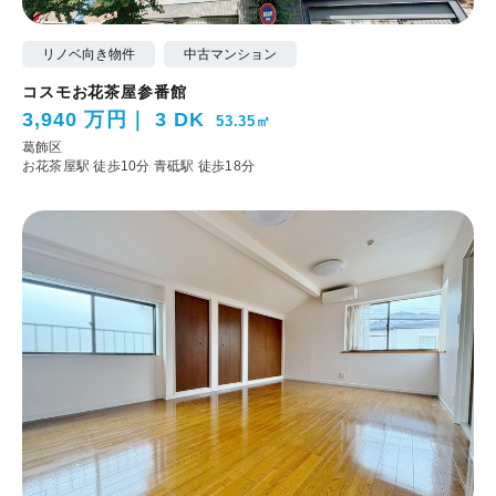
リノベ向き物件
中古マンション
コスモお花茶屋参番館
3,940 万円
3 DK
53.35㎡
葛飾区
お花茶屋駅 徒歩10分
青砥駅 徒歩18分