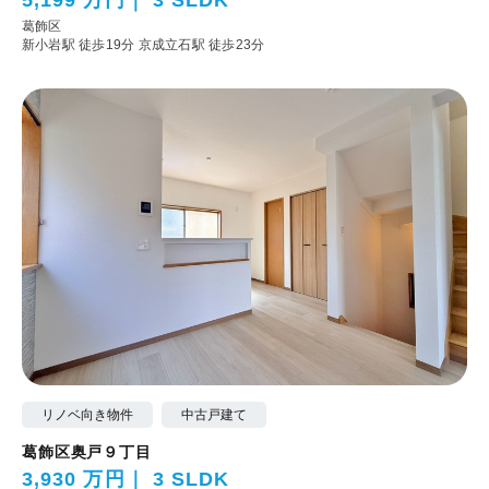
葛飾区
新小岩駅 徒歩19分
京成立石駅 徒歩23分
リノベ向き物件
中古戸建て
葛飾区奥戸９丁目
3,930 万円
3 SLDK