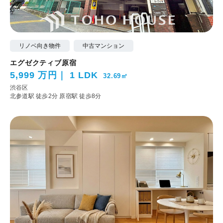
リノベ向き物件
中古マンション
エグゼクティブ原宿
5,999 万円
1 LDK
32.69㎡
渋谷区
北参道駅 徒歩2分
原宿駅 徒歩8分