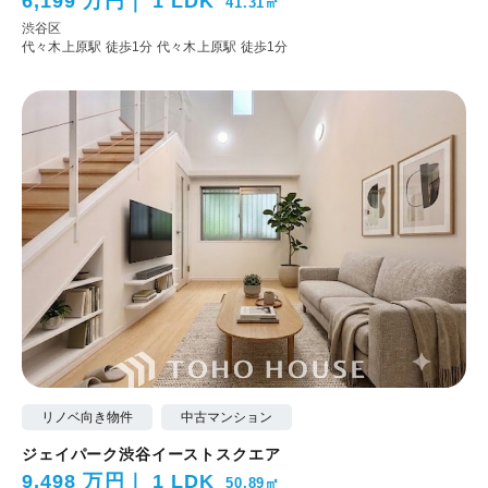
6,199 万円
1 LDK
41.31㎡
渋谷区
代々木上原駅 徒歩1分
代々木上原駅 徒歩1分
リノベ向き物件
中古マンション
ジェイパーク渋谷イーストスクエア
9,498 万円
1 LDK
50.89㎡