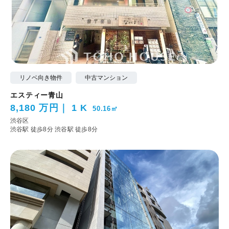
リノベ向き物件
中古マンション
エスティー青山
8,180 万円
1 K
50.16㎡
渋谷区
渋谷駅 徒歩8分
渋谷駅 徒歩8分