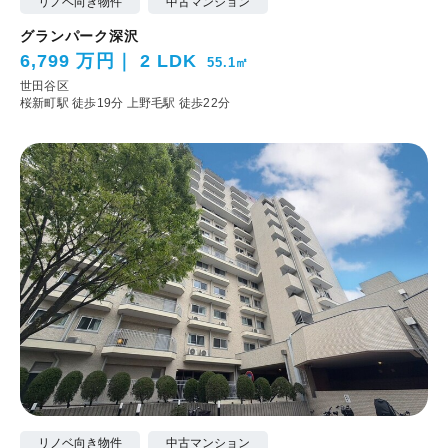
リノベ向き物件
中古マンション
グランパーク深沢
6,799 万円
2 LDK
55.1㎡
世田谷区
桜新町駅 徒歩19分
上野毛駅 徒歩22分
リノベ向き物件
中古マンション