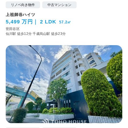
リノベ向き物件
中古マンション
上祖師谷ハイツ
5,499 万円
2 LDK
57.2㎡
世田谷区
仙川駅 徒歩12分
千歳烏山駅 徒歩23分