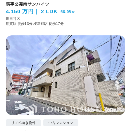
馬事公苑南サンハイツ
4,150 万円
2 LDK
56.05㎡
世田谷区
用賀駅 徒歩13分
桜新町駅 徒歩17分
リノベ向き物件
中古マンション