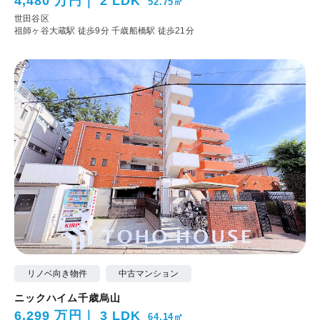
4,480 万円
2 LDK
52.75㎡
世田谷区
祖師ヶ谷大蔵駅 徒歩9分
千歳船橋駅 徒歩21分
リノベ向き物件
中古マンション
ニックハイム千歳烏山
6,299 万円
3 LDK
64.14㎡