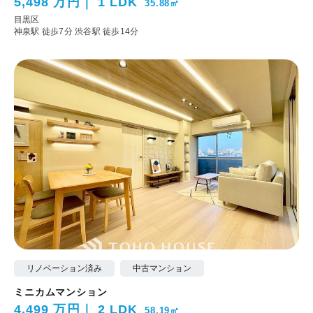
5,498 万円
1 LDK
35.88㎡
目黒区
神泉駅 徒歩7分
渋谷駅 徒歩14分
リノベーション済み
中古マンション
ミニカムマンション
4,499 万円
2 LDK
58.19㎡