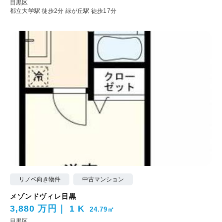
目黒区
都立大学駅 徒歩2分
緑が丘駅 徒歩17分
リノベ向き物件
中古マンション
メゾンドヴィレ目黒
3,880 万円
1 K
24.79㎡
目黒区