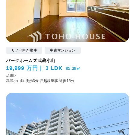
リノベ向き物件
中古マンション
パークホームズ武蔵小山
19,999 万円
3 LDK
85.38㎡
品川区
武蔵小山駅 徒歩3分
戸越銀座駅 徒歩15分