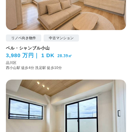
リノベ向き物件
中古マンション
ベル・シャンブル小山
3,980 万円
1 DK
28.39㎡
品川区
西小山駅 徒歩4分
洗足駅 徒歩10分