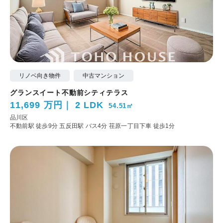
リノベ向き物件
中古マンション
グランスイート不動前シティテラス
11,699 万円
2 LDK
54.51㎡
品川区
不動前駅 徒歩9分
五反田駅 バス4分 荏原一丁目下車 徒歩1分