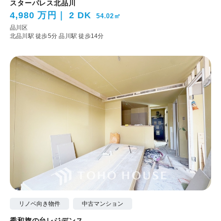
スターパレス北品川
4,980 万円
2 DK
54.02㎡
品川区
北品川駅 徒歩5分
品川駅 徒歩14分
リノベ向き物件
中古マンション
秀和旗の台レジデンス