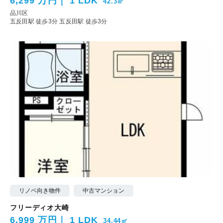
6,299 万円
1 LDK
42.3㎡
品川区
五反田駅 徒歩3分
五反田駅 徒歩3分
リノベ向き物件
中古マンション
フリーディオ大崎
6,999 万円
1 LDK
34.44㎡