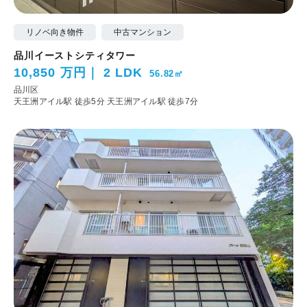
リノベ向き物件
中古マンション
品川イーストシティタワー
10,850 万円
2 LDK
56.82㎡
品川区
天王洲アイル駅 徒歩5分
天王洲アイル駅 徒歩7分