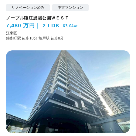
リノベーション済み
中古マンション
ノーブル猿江恩賜公園ＷＥＳＴ
7,480 万円
2 LDK
63.04㎡
江東区
錦糸町駅 徒歩10分
亀戸駅 徒歩8分