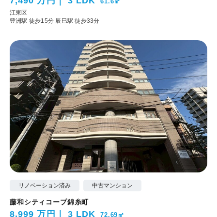
7,490 万円
3 LDK
61.6㎡
江東区
豊洲駅 徒歩15分
辰巳駅 徒歩33分
リノベーション済み
中古マンション
藤和シティコープ錦糸町
8,999 万円
3 LDK
72.69㎡