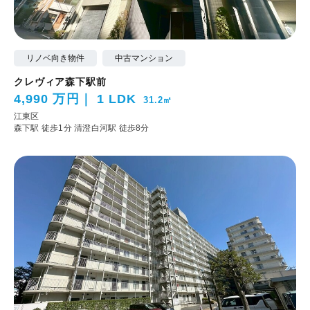
リノベ向き物件
中古マンション
クレヴィア森下駅前
4,990 万円
1 LDK
31.2㎡
江東区
森下駅 徒歩1分
清澄白河駅 徒歩8分