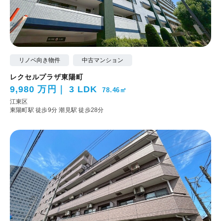
リノベ向き物件
中古マンション
レクセルプラザ東陽町
9,980 万円
3 LDK
78.46㎡
江東区
東陽町駅 徒歩9分
潮見駅 徒歩28分