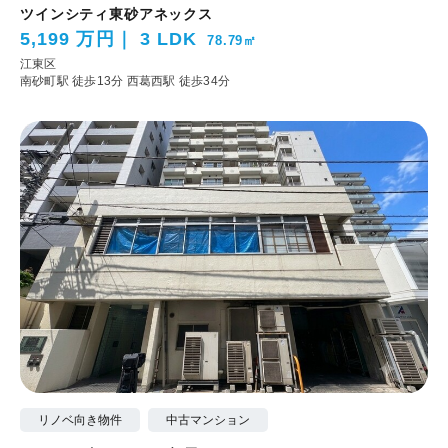
ツインシティ東砂アネックス
5,199 万円
3 LDK
78.79㎡
江東区
南砂町駅 徒歩13分
西葛西駅 徒歩34分
リノベ向き物件
中古マンション