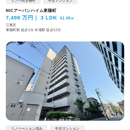
リノベ向き物件
中古マンション
NICアーバンハイム東陽町
7,498 万円
3 LDK
61.69㎡
江東区
東陽町駅 徒歩1分
木場駅 徒歩12分
リノベーション済み
中古マンション