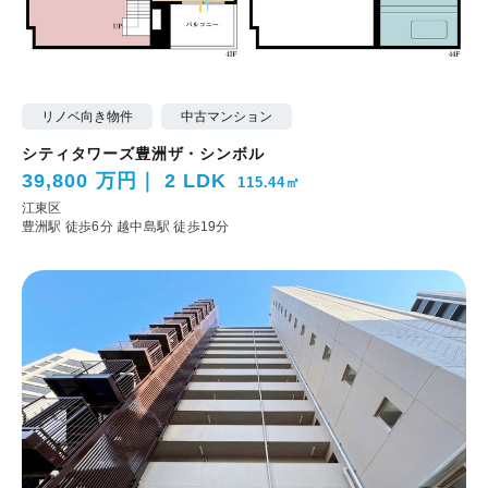
リノベ向き物件
中古マンション
シティタワーズ豊洲ザ・シンボル
39,800 万円
2 LDK
115.44㎡
江東区
豊洲駅 徒歩6分
越中島駅 徒歩19分