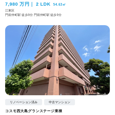
7,980 万円
2 LDK
54.63㎡
江東区
門前仲町駅 徒歩9分
門前仲町駅 徒歩9分
リノベーション済み
中古マンション
コスモ西大島グランステージ東棟