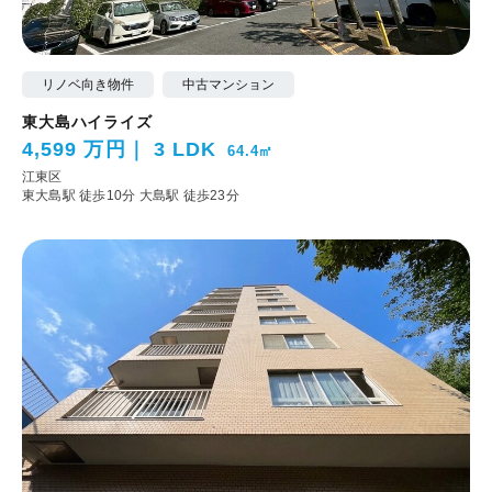
リノベ向き物件
中古マンション
東大島ハイライズ
4,599 万円
3 LDK
64.4㎡
江東区
東大島駅 徒歩10分
大島駅 徒歩23分