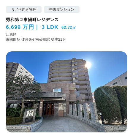
リノベ向き物件
中古マンション
秀和第２東陽町レジデンス
6,699 万円
3 LDK
62.72㎡
江東区
東陽町駅 徒歩6分
南砂町駅 徒歩21分