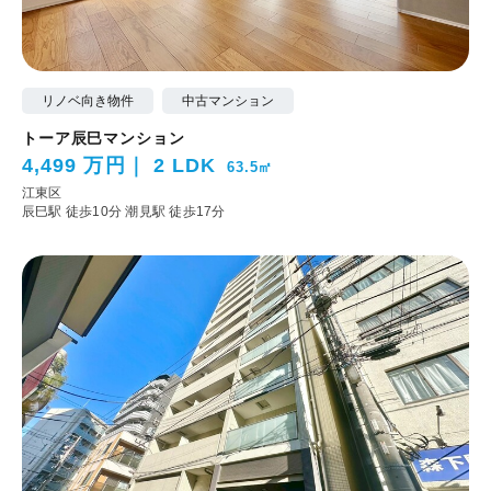
リノベ向き物件
中古マンション
トーア辰巳マンション
4,499 万円
2 LDK
63.5㎡
江東区
辰巳駅 徒歩10分
潮見駅 徒歩17分