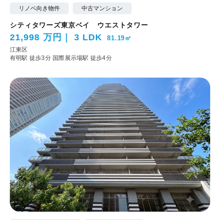
リノベ向き物件
中古マンション
シティタワーズ東京ベイ ウエストタワー
21,998 万円
3 LDK
81.19㎡
江東区
有明駅 徒歩3分
国際展示場駅 徒歩4分