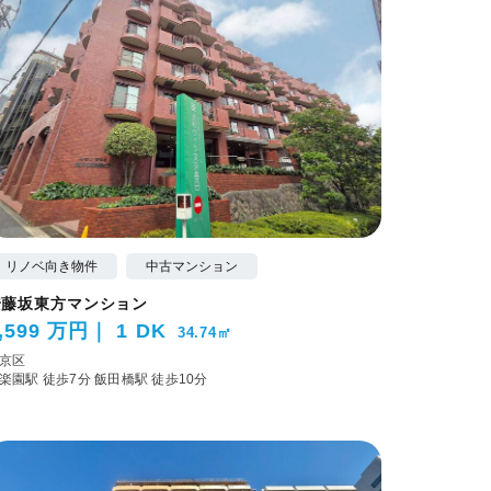
リノベ向き物件
中古マンション
安藤坂東方マンション
,599 万円
1 DK
34.74㎡
京区
楽園駅 徒歩7分
飯田橋駅 徒歩10分