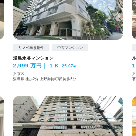
リノベ向き物件
中古マンション
湯島永谷マンション
2,999 万円
1 K
1
25.07㎡
文京区
文
湯島駅 徒歩2分
上野御徒町駅 徒歩5分
茗