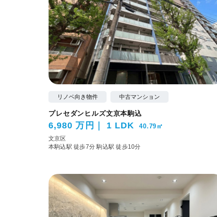
リノベ向き物件
中古マンション
プレセダンヒルズ文京本駒込
6,980 万円
1 LDK
40.79㎡
文京区
本駒込駅 徒歩7分
駒込駅 徒歩10分