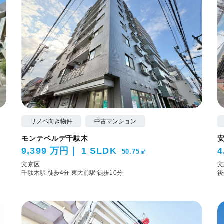
リノベ向き物件
中古マンション
モンテベルデ千駄木
9,399 万円
1 SLDK
4
50.75㎡
文京区
文
千駄木駅 徒歩4分
東大前駅 徒歩10分
後