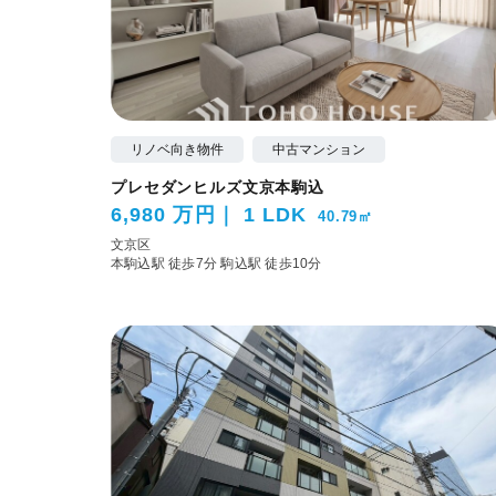
リノベ向き物件
中古マンション
プレセダンヒルズ文京本駒込
6,980 万円
1 LDK
40.79㎡
文京区
本駒込駅 徒歩7分
駒込駅 徒歩10分