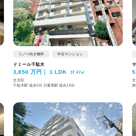
リノベ向き物件
中古マンション
ドミール千駄木
3,850 万円
1 LDK
5
37.47㎡
文京区
文
千駄木駅 徒歩2分
日暮里駅 徒歩14分
雑