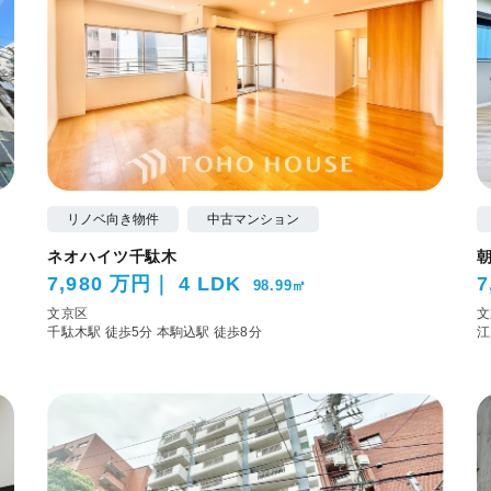
リノベ向き物件
中古マンション
ネオハイツ千駄木
7,980 万円
4 LDK
7
98.99㎡
文京区
文
千駄木駅 徒歩5分
本駒込駅 徒歩8分
江