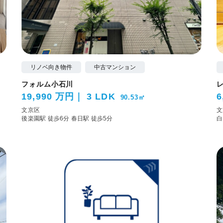
リノベ向き物件
中古マンション
フォルム小石川
19,990 万円
3 LDK
6
90.53㎡
文京区
文
後楽園駅 徒歩6分
春日駅 徒歩5分
白