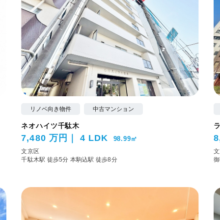
リノベ向き物件
中古マンション
ネオハイツ千駄木
7,480 万円
4 LDK
8
98.99㎡
文京区
文
千駄木駅 徒歩5分
本駒込駅 徒歩8分
御