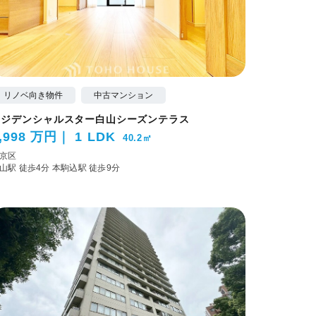
リノベ向き物件
中古マンション
レジデンシャルスター白山シーズンテラス
,998 万円
1 LDK
40.2㎡
京区
山駅 徒歩4分
本駒込駅 徒歩9分