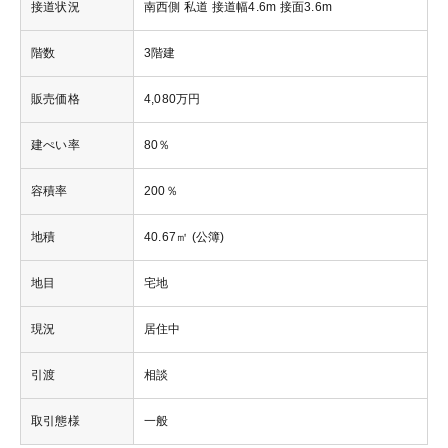
接道状況
南西側 私道 接道幅4.6m 接面3.6m
階数
3階建
販売価格
4,080万円
建ぺい率
80％
容積率
200％
地積
40.67㎡ (公簿)
地目
宅地
現況
居住中
引渡
相談
取引態様
一般