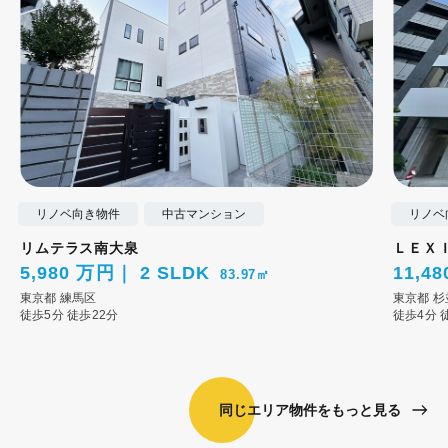
リノベ向き物件
中古マンション
リノベ
リムテラス南大泉
ＬＥＸ
5,980 万円
2 SLDK
11,4
83.97㎡
東京都
練馬区
東京都
杉
徒歩5分
徒歩22分
徒歩4分
同じエリア物件をもっと見る