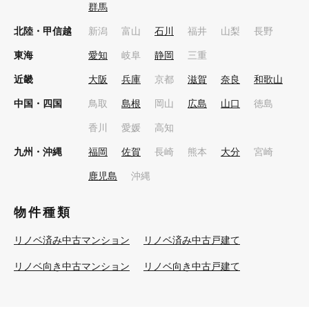
群馬
北陸・甲信越
新潟
富山
石川
福井
山梨
長野
東海
愛知
岐阜
静岡
三重
近畿
大阪
兵庫
京都
滋賀
奈良
和歌山
中国・四国
鳥取
島根
岡山
広島
山口
徳島
香川
愛媛
高知
九州・沖縄
福岡
佐賀
長崎
熊本
大分
宮崎
鹿児島
沖縄
物件種類
リノベ済み中古マンション
リノベ済み中古戸建て
リノベ向き中古マンション
リノベ向き中古戸建て