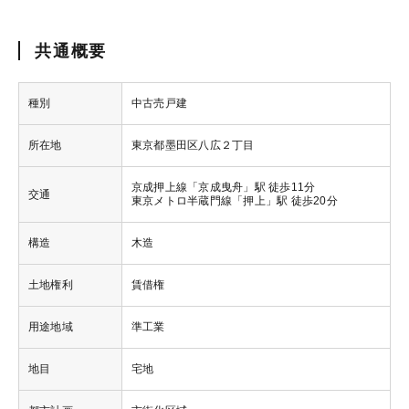
共通概要
種別
中古売戸建
所在地
東京都墨田区八広２丁目
京成押上線「京成曳舟」駅 徒歩11分
交通
東京メトロ半蔵門線「押上」駅 徒歩20分
構造
木造
土地権利
賃借権
用途地域
準工業
地目
宅地