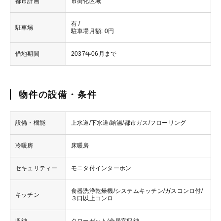
都市計画
市街化区域
有 /
駐車場
駐車場月額: 0円
借地期間
2037年06月まで
物件の設備・条件
設備・機能
上水道/下水道/給湯/都市ガス/フローリング
冷暖房
床暖房
セキュリティー
モニタ付インターホン
食器洗浄乾燥機/システムキッチン/ガスコンロ付/
キッチン
３口以上コンロ