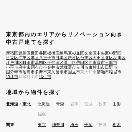
東京都内のエリアからリノベーション向き
中古戸建てを探す
新宿区
豊島区
世田谷区
板橋区
練馬区
杉並区
文京区
中央区
中野区
足立区
江東区
港区
八王子市
目黒区
渋谷区
台東区
大田区
北区
品川区
江戸川区
町田市
葛飾区
千代田区
荒川区
墨田区
西東京市
三鷹市
小平市
府中市
調布市
小金井市
武蔵野市
立川市
東村山市
日野市
国分寺市
昭島市
多摩市
東久留米市
国立市
東大和市
清瀬市
稲城市
狛江市
武蔵村山市
福生市
地域から物件を探す
北海道・東北
北海道
青森
岩手
宮城
秋田
山形
福島
関東
東京
神奈川
埼玉
千葉
茨城
栃木