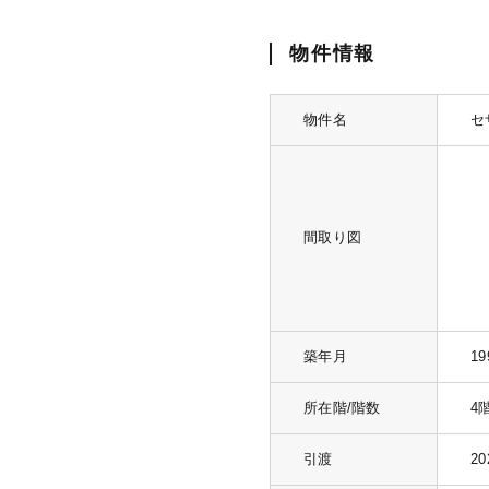
物件情報
物件名
セ
間取り図
築年月
1
所在階/階数
4
引渡
2