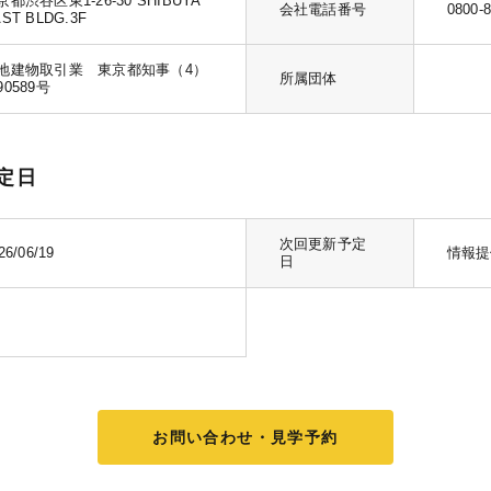
京都渋谷区東1-26-30 SHIBUYA
会社電話番号
0800-
ST BLDG.3F
地建物取引業 東京都知事（4）
所属団体
90589号
定日
次回更新予定
26/06/19
情報提
日
お問い合わせ・見学予約