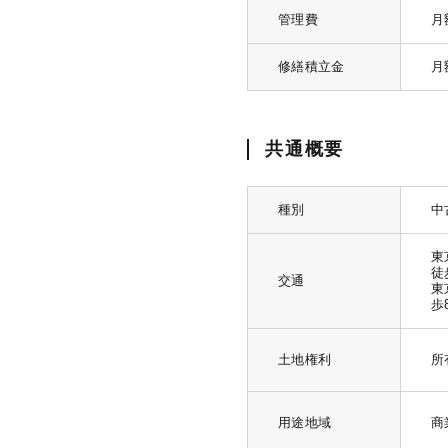
管理費
月
修繕積立金
月
共通概要
種別
中
東
徒
交通
東
歩
土地権利
所
用途地域
商