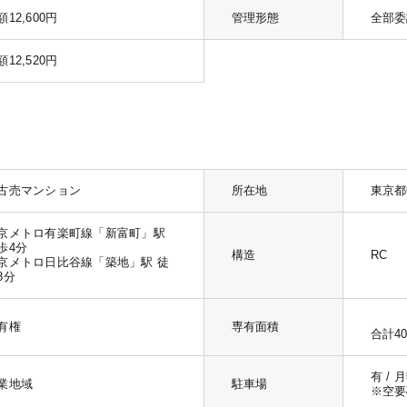
額12,600円
管理形態
全部委
額12,520円
古売マンション
所在地
東京都
京メトロ有楽町線「新富町」駅
歩4分
構造
RC
京メトロ日比谷線「築地」駅 徒
8分
有権
専有面積
合計40
有 / 
業地域
駐車場
※空要