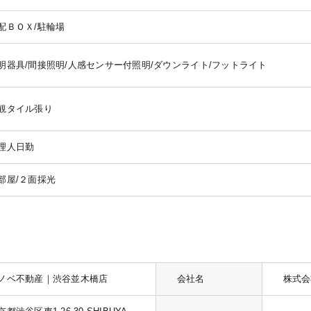
配ＢＯＸ/駐輪場
明器具/間接照明/人感センサー付照明/ダウンライト/フットライト
観タイル張り
理人日勤
部屋/２面採光
ノベ不動産｜渋谷並木橋店
会社名
株式会