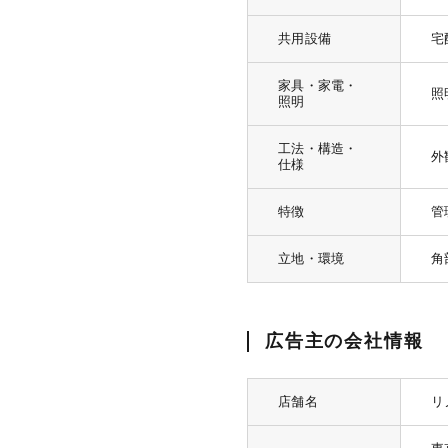
共用設備
宅
家具・家電・
照
照明
工法・構造・
外
仕様
特徴
管
立地・環境
角
広告主の会社情報
店舗名
リ