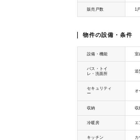
販売戸数
1
物件の設備・条件
設備・機能
室
バス・トイ
追
レ・洗面所
セキュリティ
オ
ー
収納
収
冷暖房
エ
キッチン
カ