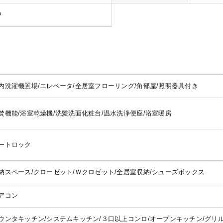
戸
内洗濯機置場/エレベータ/全居室フローリング/角部屋/照明器具付き
焚機能/浴室乾燥機/洗髪洗面化粧台/温水洗浄便座/浴室暖房
ートロック
納スペース/クローゼット/Ｗクロゼット/全居室収納/シューズボックス
アコン
ウンタキッチン/システムキッチン/３口以上コンロ/オープンキッチン/グリ