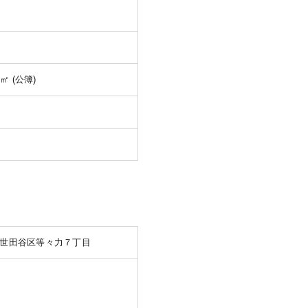
1㎡ (公簿)
世田谷区等々力７丁目