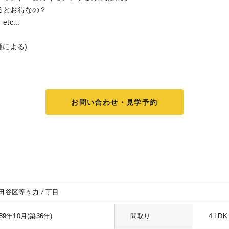
るとお得なの？
c...
種による)
お問い合わせ・見学予約
田谷区等々力７丁目
989年10月(築36年)
間取り
4 LDK