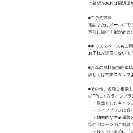
ご希望があれば周辺環
■ご予約方法
電話またはメールにて
事前に鍵の手配が必要
■キッズスペースもご
お子様が退屈しないよ
■お車の無料提携駐車
詳しくは営業スタッフ
■その他、各種ご相談
◎FPによるライフプ
・漠然としたキャッシ
・ライフプランに合
・効率的な生命保険の見直
◎住宅ローンのご相談
・繰り上げ返済は「い