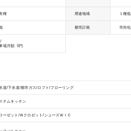
有権
用途地域
１種低
地
都市計画
市街化
/
車場月額: 0円
水道/下水道/都市ガス/ロフト/フローリング
ステムキッチン
ローゼット/Ｗクロゼット/シューズＷＩＣ