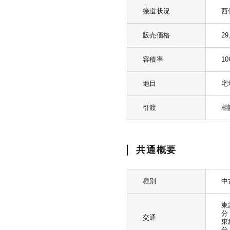
接道状況
西
販売価格
29
容積率
1
地目
宅
引渡
相
共通概要
種別
中
東
分
交通
東
分