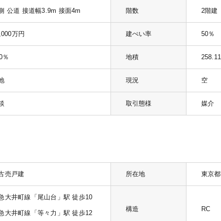
側 公道 接道幅3.9m 接面4m
階数
2階建
,000万円
建ぺい率
50％
00％
地積
258.1
地
現況
空
談
取引態様
媒介
古売戸建
所在地
東京都
急大井町線「尾山台」駅 徒歩10
構造
RC
急大井町線「等々力」駅 徒歩12