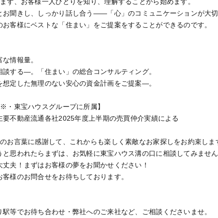
、まず、お客様一人ひとりを知り、理解することから始めます。
とお聞きし、しっかり話し合う——「心」のコミュニケーションが大
のお客様にベストな「住まい」をご提案をすることができるのです。
富な情報量。
相談する—。「住まい」の総合コンサルティング。
を想定した無理のない安心の資金計画をご提案—。
位※・東宝ハウスグループに所属】
要不動産流通各社2025年度上半期の売買仲介実績による
らのお言葉に感謝して、これからも楽しく素敵なお家探しをお約束しま
うと思われたらまずは、お気軽に東宝ハウス溝の口に相談してみませ
大丈夫！まずはお客様の夢をお聞かせください！
お客様のお問合せをお待ちしております。
り駅等でお待ち合わせ・弊社へのご来社など、ご相談くださいませ。