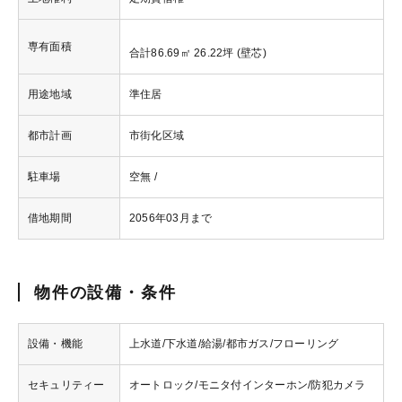
専有面積
合計86.69㎡ 26.22坪 (壁芯)
用途地域
準住居
都市計画
市街化区域
駐車場
空無 /
借地期間
2056年03月まで
物件の設備・条件
設備・機能
上水道/下水道/給湯/都市ガス/フローリング
セキュリティー
オートロック/モニタ付インターホン/防犯カメラ