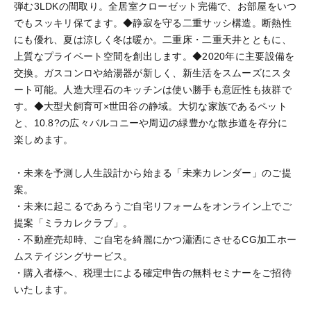
弾む3LDKの間取り。全居室クローゼット完備で、お部屋をいつ
でもスッキリ保てます。◆静寂を守る二重サッシ構造。断熱性
にも優れ、夏は涼しく冬は暖か。二重床・二重天井とともに、
上質なプライベート空間を創出します。◆2020年に主要設備を
交換。ガスコンロや給湯器が新しく、新生活をスムーズにスタ
ート可能。人造大理石のキッチンは使い勝手も意匠性も抜群で
す。◆大型犬飼育可×世田谷の静域。大切な家族であるペット
と、10.8?の広々バルコニーや周辺の緑豊かな散歩道を存分に
楽しめます。
・未来を予測し人生設計から始まる「未来カレンダー」のご提
案。
・未来に起こるであろうご自宅リフォームをオンライン上でご
提案「ミラカレクラブ」。
・不動産売却時、ご自宅を綺麗にかつ瀟洒にさせるCG加工ホー
ムステイジングサービス。
・購入者様へ、税理士による確定申告の無料セミナーをご招待
いたします。