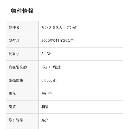
物件情報
物件名
サンクタスガーデン砧
築年月
2005年04月(築21年)
間取り
3 LDK
所在階/階数
2階 / 9階建
販売価格
5,800万円
現況
居住中
引渡
相談
取引態様
媒介