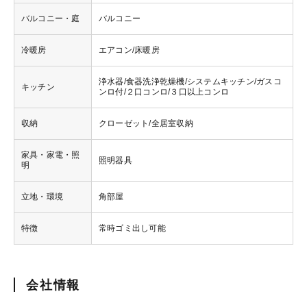
バルコニー・庭
バルコニー
冷暖房
エアコン/床暖房
浄水器/食器洗浄乾燥機/システムキッチン/ガスコ
キッチン
ンロ付/２口コンロ/３口以上コンロ
収納
クローゼット/全居室収納
家具・家電・照
照明器具
明
立地・環境
角部屋
特徴
常時ゴミ出し可能
会社情報