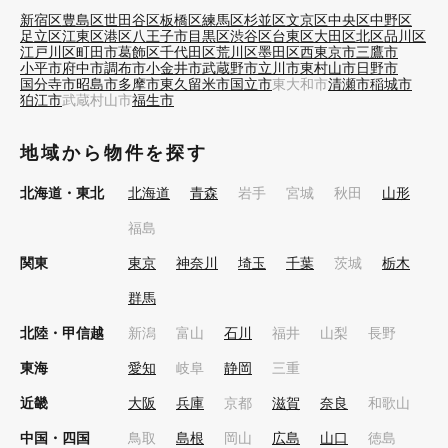
新宿区
豊島区
世田谷区
板橋区
練馬区
杉並区
文京区
中央区
中野区
足立区
江東区
港区
八王子市
目黒区
渋谷区
台東区
大田区
北区
品川区
江戸川区
町田市
葛飾区
千代田区
荒川区
墨田区
西東京市
三鷹市
小平市
府中市
調布市
小金井市
武蔵野市
立川市
東村山市
日野市
国分寺市
昭島市
多摩市
東久留米市
国立市
東大和市
清瀬市
稲城市
狛江市
武蔵村山市
福生市
地域から物件を探す
北海道・東北
北海道
青森
岩手
宮城
秋田
山形
福島
関東
東京
神奈川
埼玉
千葉
茨城
栃木
群馬
北陸・甲信越
新潟
富山
石川
福井
山梨
長野
東海
愛知
岐阜
静岡
三重
近畿
大阪
兵庫
京都
滋賀
奈良
和歌山
中国・四国
鳥取
島根
岡山
広島
山口
徳島