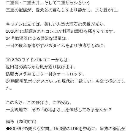
二重床・二重天井、そして二重サッシという
三重の配慮が、愛犬との暮らしをより静かに、より豊かに。
キッチンに立てば、美しい人造大理石の天板が光り、
2020年に新調されたコンロが料理の意欲を掻き立てます。
24号給湯器による贅沢な湯量は、
一日の疲れを癒やすバスタイムをより快適なものに。
10.8?のワイドバルコニーからは、
世田谷の柔らかな風が通り抜けます。
防犯カメラやモニター付きオートロック、
24時間宅配ボックスといった現代の「欲しい」も全て揃いまし
た。
この広さ、この静けさ、この安心。
一度現地で、その「心地よさ」を体感してみませんか？
備考（298文字）
◆86.69?の贅沢な空間。15.3畳のLDKを中心に、家族の会話が