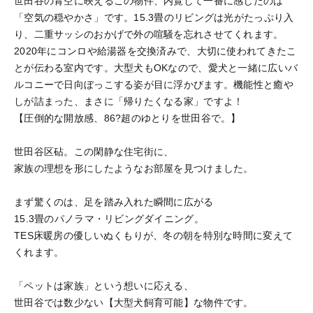
世田谷の青空に映えるこの物件、内覧して一番に感じたのは
「空気の穏やかさ」です。15.3畳のリビングは光がたっぷり入
り、二重サッシのおかげで外の喧騒を忘れさせてくれます。
2020年にコンロや給湯器を交換済みで、大切に使われてきたこ
とが伝わる室内です。大型犬もOKなので、愛犬と一緒に広いバ
ルコニーで日向ぼっこする姿が目に浮かびます。機能性と癒や
しが詰まった、まさに「帰りたくなる家」ですよ！
【圧倒的な開放感、86?超のゆとりを世田谷で。】
世田谷区砧。この閑静な住宅街に、
家族の理想を形にしたようなお部屋を見つけました。
まず驚くのは、足を踏み入れた瞬間に広がる
15.3畳のパノラマ・リビングダイニング。
TES床暖房の優しいぬくもりが、冬の朝を特別な時間に変えて
くれます。
「ペットは家族」という想いに応える、
世田谷では数少ない【大型犬飼育可能】な物件です。