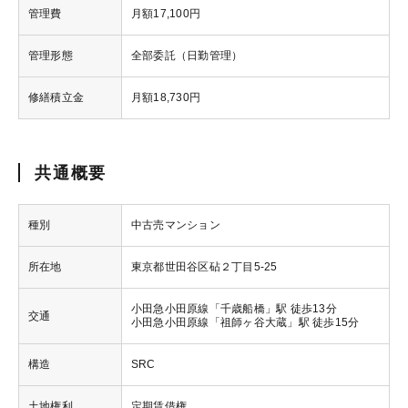
管理費
月額17,100円
管理形態
全部委託（日勤管理）
修繕積立金
月額18,730円
共通概要
種別
中古売マンション
所在地
東京都世田谷区砧２丁目5-25
小田急小田原線「千歳船橋」駅 徒歩13分
交通
小田急小田原線「祖師ヶ谷大蔵」駅 徒歩15分
構造
SRC
土地権利
定期賃借権