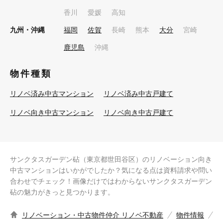
香川
愛媛
高知
九州・沖縄
福岡
佐賀
長崎
熊本
大分
宮崎
鹿児島
沖縄
物件種類
リノベ済み中古マンション
リノベ済み中古戸建て
リノベ向き中古マンション
リノベ向き中古戸建て
サンクタスガーデン砧（東京都世田谷区）のリノベーション向き
中古マンションはいかがでしたか？気になる点は資料請求や問い
合わせでチェック！画像だけではわからないサンクタスガーデン
砧の魅力がきっと見つかります。
リノベーション・中古物件仲介 リノベ不動産
物件情報