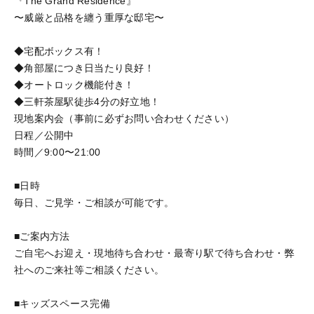
『The Grand Residence』
〜威厳と品格を纏う重厚な邸宅〜
◆宅配ボックス有！
◆角部屋につき日当たり良好！
◆オートロック機能付き！
◆三軒茶屋駅徒歩4分の好立地！
現地案内会（事前に必ずお問い合わせください）
日程／公開中
時間／9:00〜21:00
■日時
毎日、ご見学・ご相談が可能です。
■ご案内方法
ご自宅へお迎え・現地待ち合わせ・最寄り駅で待ち合わせ・弊
社へのご来社等ご相談ください。
■キッズスペース完備