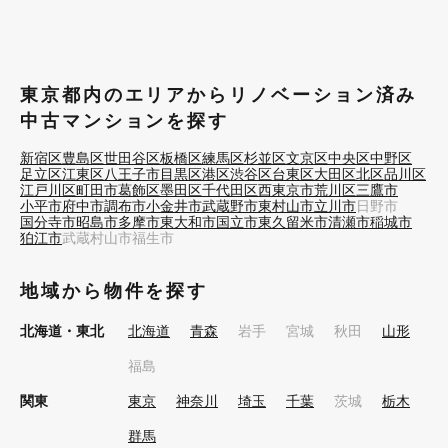
東京都内のエリアからリノベーション済み
中古マンションを探す
新宿区
豊島区
世田谷区
板橋区
練馬区
杉並区
文京区
中央区
中野区
足立区
江東区
八王子市
目黒区
港区
渋谷区
台東区
大田区
北区
品川区
江戸川区
町田市
葛飾区
墨田区
千代田区
西東京市
荒川区
三鷹市
小平市
府中市
調布市
小金井市
武蔵野市
東村山市
立川市
日野市
国分寺市
昭島市
多摩市
東大和市
国立市
東久留米市
清瀬市
稲城市
狛江市
武蔵村山市
福生市
地域から物件を探す
北海道・東北
北海道
青森
岩手
宮城
秋田
山形
福島
関東
東京
神奈川
埼玉
千葉
茨城
栃木
群馬