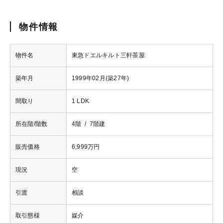
物件情報
物件名
東急ドエルキルト三軒茶屋
築年月
1999年02月(築27年)
間取り
1 LDK
所在階/階数
4階 / 7階建
販売価格
6,999万円
現況
空
引渡
相談
取引態様
媒介