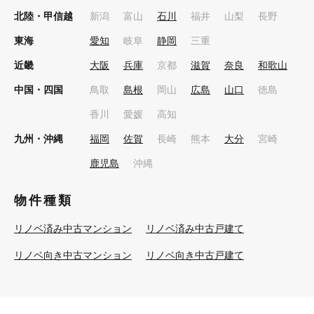
北陸・甲信越
新潟
富山
石川
福井
山梨
長野
東海
愛知
岐阜
静岡
三重
近畿
大阪
兵庫
京都
滋賀
奈良
和歌山
中国・四国
鳥取
島根
岡山
広島
山口
徳島
香川
愛媛
高知
九州・沖縄
福岡
佐賀
長崎
熊本
大分
宮崎
鹿児島
沖縄
物件種類
リノベ済み中古マンション
リノベ済み中古戸建て
リノベ向き中古マンション
リノベ向き中古戸建て