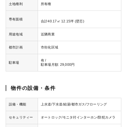
土地権利
所有権
専有面積
合計40.17㎡ 12.15坪 (壁芯)
用途地域
近隣商業
都市計画
市街化区域
有 /
駐車場
駐車場月額: 29,000円
物件の設備・条件
設備・機能
上水道/下水道/給湯/都市ガス/フローリング
セキュリティー
オートロック/モニタ付インターホン/防犯カメラ