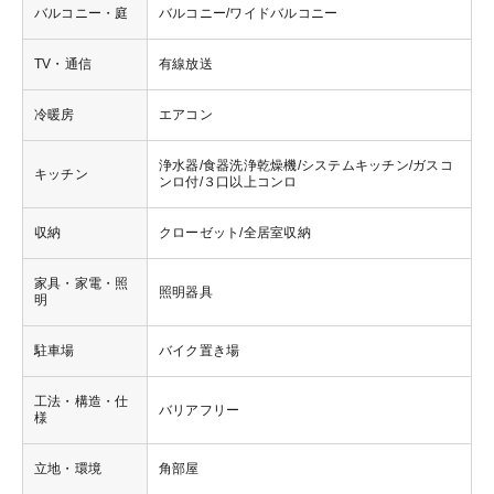
バルコニー・庭
バルコニー/ワイドバルコニー
TV・通信
有線放送
冷暖房
エアコン
浄水器/食器洗浄乾燥機/システムキッチン/ガスコ
キッチン
ンロ付/３口以上コンロ
収納
クローゼット/全居室収納
家具・家電・照
照明器具
明
駐車場
バイク置き場
工法・構造・仕
バリアフリー
様
立地・環境
角部屋