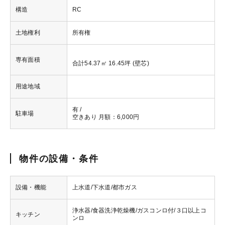
構造
RC
土地権利
所有権
専有面積
合計54.37㎡ 16.45坪 (壁芯)
用途地域
有 /
駐車場
空きあり 月額：6,000円
物件の設備・条件
設備・機能
上水道/下水道/都市ガス
浄水器/食器洗浄乾燥機/ガスコンロ付/３口以上コ
キッチン
ンロ