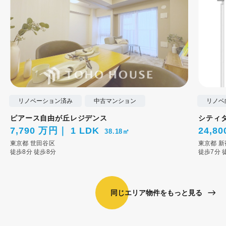
リノベーション済み
中古マンション
リノベ
ピアース自由が丘レジデンス
シティ
7,790 万円
1 LDK
24,8
38.18㎡
東京都
世田谷区
東京都
新
徒歩8分
徒歩8分
徒歩7分
同じエリア物件をもっと見る