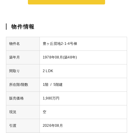
物件情報
物件名
豊ヶ丘団地2-1-4号棟
築年月
1978年08月(築48年)
間取り
2 LDK
所在階/階数
1階 / 5階建
販売価格
1,980万円
現況
空
引渡
2026年08月