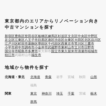
東京都内のエリアからリノベーション向き
中古マンションを探す
新宿区
豊島区
世田谷区
板橋区
練馬区
杉並区
文京区
中央区
中野区
足立区
江東区
八王子市
目黒区
港区
渋谷区
台東区
大田区
北区
品川区
江戸川区
町田市
葛飾区
墨田区
千代田区
西東京市
荒川区
三鷹市
小平市
府中市
調布市
小金井市
武蔵野市
東村山市
立川市
日野市
国分寺市
昭島市
多摩市
東大和市
国立市
東久留米市
清瀬市
稲城市
狛江市
武蔵村山市
福生市
地域から物件を探す
北海道・東北
北海道
青森
岩手
宮城
秋田
山形
福島
関東
東京
神奈川
埼玉
千葉
茨城
栃木
群馬