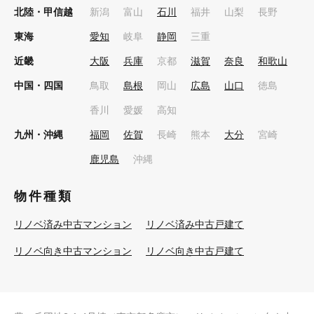
北陸・甲信越
新潟
富山
石川
福井
山梨
長野
東海
愛知
岐阜
静岡
三重
近畿
大阪
兵庫
京都
滋賀
奈良
和歌山
中国・四国
鳥取
島根
岡山
広島
山口
徳島
香川
愛媛
高知
九州・沖縄
福岡
佐賀
長崎
熊本
大分
宮崎
鹿児島
沖縄
物件種類
リノベ済み中古マンション
リノベ済み中古戸建て
リノベ向き中古マンション
リノベ向き中古戸建て