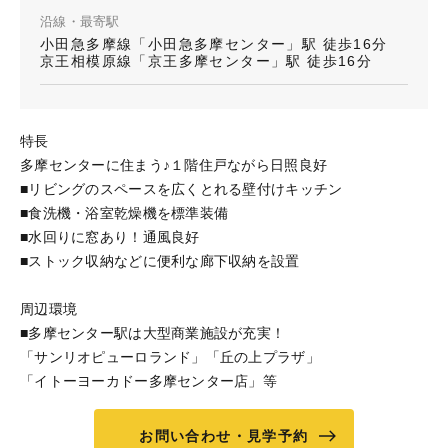
沿線・最寄駅
小田急多摩線「小田急多摩センター」駅 徒歩16分
京王相模原線「京王多摩センター」駅 徒歩16分
特長
多摩センターに住まう♪１階住戸ながら日照良好
■リビングのスペースを広くとれる壁付けキッチン
■食洗機・浴室乾燥機を標準装備
■水回りに窓あり！通風良好
■ストック収納などに便利な廊下収納を設置
周辺環境
■多摩センター駅は大型商業施設が充実！
「サンリオピューロランド」「丘の上プラザ」
「イトーヨーカドー多摩センター店」等
お問い合わせ・見学予約