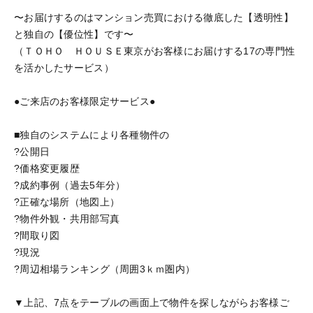
〜お届けするのはマンション売買における徹底した【透明性】
と独自の【優位性】です〜
（ＴＯＨＯ ＨＯＵＳＥ東京がお客様にお届けする17の専門性
を活かしたサービス）
●ご来店のお客様限定サービス●
■独自のシステムにより各種物件の
?公開日
?価格変更履歴
?成約事例（過去5年分）
?正確な場所（地図上）
?物件外観・共用部写真
?間取り図
?現況
?周辺相場ランキング（周囲3ｋｍ圏内）
▼上記、7点をテーブルの画面上で物件を探しながらお客様ご