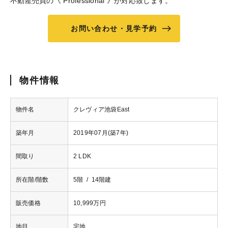
不動産売買の《 Professional 》が対応致します。
お問い合わせ・見学予約
物件情報
物件名
クレヴィア池袋East
築年月
2019年07月(築7年)
間取り
2 LDK
所在階/階数
5階 / 14階建
販売価格
10,999万円
地目
宅地