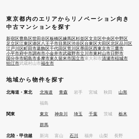
東京都内のエリアからリノベーション向き
中古マンションを探す
新宿区
豊島区
世田谷区
板橋区
練馬区
杉並区
文京区
中央区
中野区
足立区
江東区
港区
八王子市
目黒区
渋谷区
台東区
大田区
北区
品川区
江戸川区
町田市
葛飾区
千代田区
荒川区
墨田区
西東京市
三鷹市
小平市
府中市
調布市
小金井市
武蔵野市
立川市
東村山市
日野市
国分寺市
昭島市
多摩市
東久留米市
国立市
東大和市
清瀬市
稲城市
狛江市
武蔵村山市
福生市
地域から物件を探す
北海道・東北
北海道
青森
岩手
宮城
秋田
山形
福島
関東
東京
神奈川
埼玉
千葉
茨城
栃木
群馬
北陸・甲信越
新潟
富山
石川
福井
山梨
長野