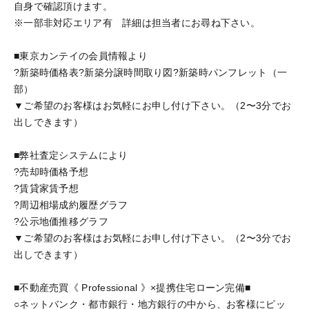
自身で確認頂けます。
※一部非対応エリア有 詳細は担当者にお尋ね下さい。
■東京カンテイの会員情報より
?新築時価格表?新築分譲時間取り図?新築時パンフレット（一
部）
▼ご希望のお客様はお気軽にお申し付け下さい。（2〜3分でお
出しできます）
■弊社査定システムにより
?売却時価格予想
?賃貸家賃予想
?周辺相場成約履歴グラフ
?公示地価推移グラフ
▼ご希望のお客様はお気軽にお申し付け下さい。（2〜3分でお
出しできます）
■不動産売買《 Professional 》×提携住宅ローン完備■
○ネットバンク・都市銀行・地方銀行の中から、お客様にピッ