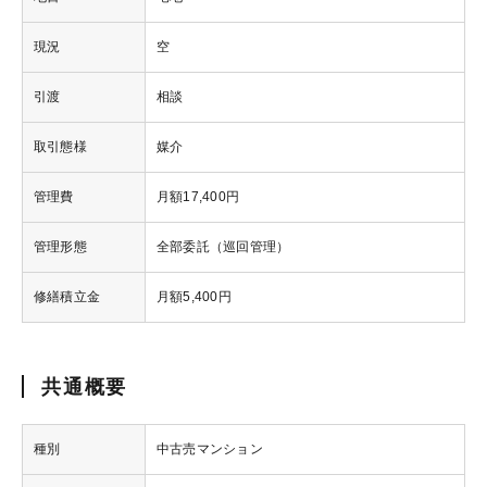
現況
空
引渡
相談
取引態様
媒介
管理費
月額17,400円
管理形態
全部委託（巡回管理）
修繕積立金
月額5,400円
共通概要
種別
中古売マンション