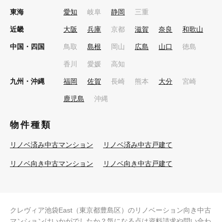
東海
愛知
岐阜
静岡
三重
近畿
大阪
兵庫
京都
滋賀
奈良
和歌山
中国・四国
鳥取
島根
岡山
広島
山口
徳島
香川
愛媛
高知
九州・沖縄
福岡
佐賀
長崎
熊本
大分
宮崎
鹿児島
沖縄
物件種類
リノベ済み中古マンション
リノベ済み中古戸建て
リノベ向き中古マンション
リノベ向き中古戸建て
クレヴィア池袋East（東京都豊島区）のリノベーション向き中古
マンションはいかがでしたか？気になる点は資料請求や問い合わ