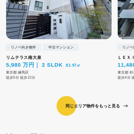
リノベ向き物件
中古マンション
リノベ
リムテラス南大泉
ＬＥＸ
5,980 万円
2 SLDK
11,4
83.97㎡
東京都
練馬区
東京都
杉
徒歩5分
徒歩22分
徒歩4分
同じエリア物件をもっと見る