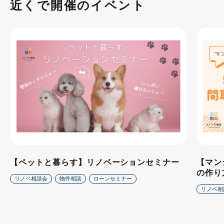
近くで開催のイベント
【ペットと暮らす】リノベーションセミナー
【マン
の作り
リノベ相談会
物件相談
ローンセミナー
リノベ相