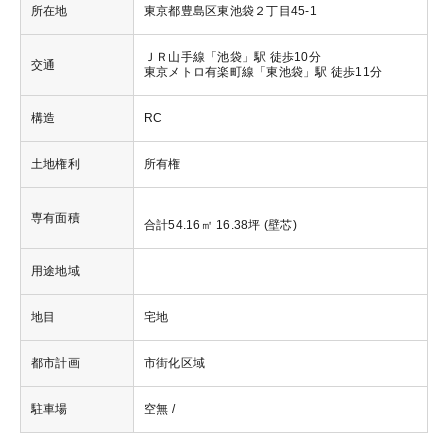
所在地
東京都豊島区東池袋２丁目45-1
ＪＲ山手線「池袋」駅 徒歩10分
交通
東京メトロ有楽町線「東池袋」駅 徒歩11分
構造
RC
土地権利
所有権
専有面積
合計54.16㎡ 16.38坪 (壁芯)
用途地域
地目
宅地
都市計画
市街化区域
駐車場
空無 /