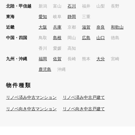
北陸・甲信越
新潟
富山
石川
福井
山梨
長野
東海
愛知
岐阜
静岡
三重
近畿
大阪
兵庫
京都
滋賀
奈良
和歌山
中国・四国
鳥取
島根
岡山
広島
山口
徳島
香川
愛媛
高知
九州・沖縄
福岡
佐賀
長崎
熊本
大分
宮崎
鹿児島
沖縄
物件種類
リノベ済み中古マンション
リノベ済み中古戸建て
リノベ向き中古マンション
リノベ向き中古戸建て