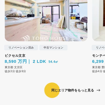
リノベーション済み
中古マンション
リノベ
ビクセル文京
モンテ
8,590 万円
2 LDK
6,29
54.4㎡
東京都
文京区
東京都
豊
徒歩3分
徒歩9分
徒歩4分
同じエリア物件をもっと見る