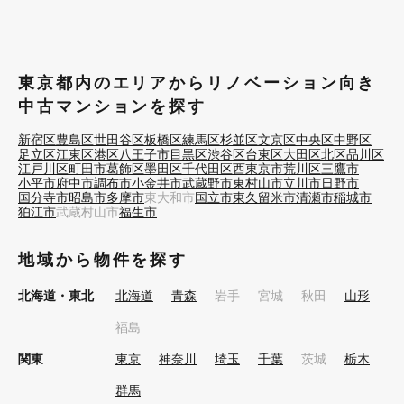
東京都内のエリアからリノベーション向き
中古マンションを探す
新宿区
豊島区
世田谷区
板橋区
練馬区
杉並区
文京区
中央区
中野区
足立区
江東区
港区
八王子市
目黒区
渋谷区
台東区
大田区
北区
品川区
江戸川区
町田市
葛飾区
墨田区
千代田区
西東京市
荒川区
三鷹市
小平市
府中市
調布市
小金井市
武蔵野市
東村山市
立川市
日野市
国分寺市
昭島市
多摩市
東大和市
国立市
東久留米市
清瀬市
稲城市
狛江市
武蔵村山市
福生市
地域から物件を探す
北海道・東北
北海道
青森
岩手
宮城
秋田
山形
福島
関東
東京
神奈川
埼玉
千葉
茨城
栃木
群馬