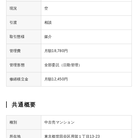
現況
空
引渡
相談
取引態様
媒介
管理費
月額18,780円
管理形態
全部委託（日勤管理）
修繕積立金
月額12,450円
共通概要
種別
中古売マンション
所在地
東京都世田谷区用賀１丁目13-23