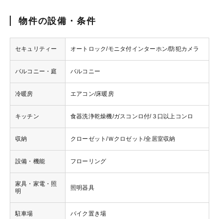
物件の設備・条件
セキュリティー
オートロック/モニタ付インターホン/防犯カメラ
バルコニー・庭
バルコニー
冷暖房
エアコン/床暖房
キッチン
食器洗浄乾燥機/ガスコンロ付/３口以上コンロ
収納
クローゼット/Ｗクロゼット/全居室収納
設備・機能
フローリング
家具・家電・照
照明器具
明
駐車場
バイク置き場