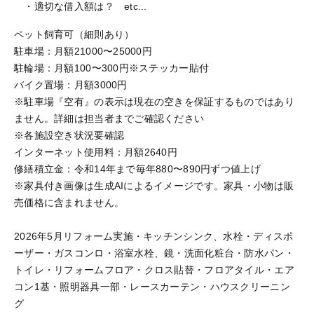
・適切な借入額は？ etc...
ペット飼育可（細則あり）
駐車場：月額21000〜25000円
駐輪場：月額100〜300円※ステッカー貼付
バイク置場：月額3000円
※駐車場『空有』の表示は現在の空きを保証するものではあり
ません。詳細は担当者までご確認ください
※各施設空き状況要確認
インターネット使用料：月額2640円
修繕積立金：令和14年まで毎年880〜890円ずつ値上げ
※家具付き画像は生成AIによるイメージです。家具・小物は販
売価格に含まれません。
2026年5月リフォーム実施・キッチンシンク、水栓・ディスポ
ーザー・ガスコンロ・浴室水栓、鏡・洗面化粧台・防水パン・
トイレ・リフォームフロア・クロス貼替・フロアタイル・エア
コン1基・照明器具一部・レースカーテン・ハウスクリーニン
グ