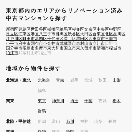
東京都内のエリアからリノベーション済み
中古マンションを探す
新宿区
豊島区
世田谷区
板橋区
練馬区
杉並区
文京区
中央区
中野区
足立区
江東区
港区
八王子市
目黒区
渋谷区
大田区
台東区
北区
品川区
江戸川区
町田市
葛飾区
千代田区
荒川区
墨田区
西東京市
三鷹市
小平市
府中市
調布市
小金井市
武蔵野市
東村山市
立川市
日野市
国分寺市
昭島市
多摩市
東大和市
国立市
東久留米市
清瀬市
稲城市
狛江市
武蔵村山市
福生市
地域から物件を探す
北海道・東北
北海道
青森
岩手
宮城
秋田
山形
福島
関東
東京
神奈川
埼玉
千葉
茨城
栃木
群馬
北陸・甲信越
新潟
富山
石川
福井
山梨
長野
東海
愛知
岐阜
静岡
三重