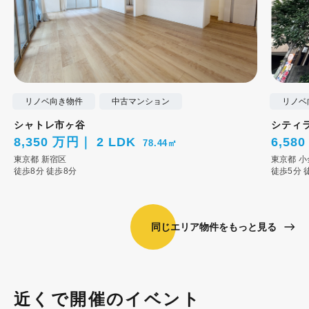
リノベ向き物件
中古マンション
リノベ
シャトレ市ヶ谷
シティ
8,350 万円
2 LDK
6,58
78.44㎡
東京都
新宿区
東京都
小
徒歩8分
徒歩8分
徒歩5分
同じエリア物件をもっと見る
近くで開催のイベント