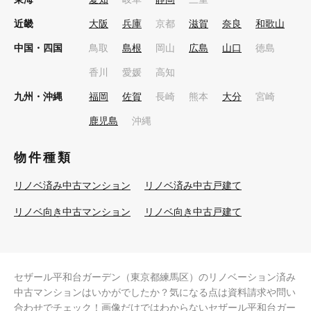
近畿
大阪
兵庫
京都
滋賀
奈良
和歌山
中国・四国
鳥取
島根
岡山
広島
山口
徳島
香川
愛媛
高知
九州・沖縄
福岡
佐賀
長崎
熊本
大分
宮崎
鹿児島
沖縄
物件種類
リノベ済み中古マンション
リノベ済み中古戸建て
リノベ向き中古マンション
リノベ向き中古戸建て
セザール平和台ガーデン（東京都練馬区）のリノベーション済み
中古マンションはいかがでしたか？気になる点は資料請求や問い
合わせでチェック！画像だけではわからないセザール平和台ガー