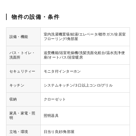
物件の設備・条件
室内洗濯機置場/給湯/エレベータ/都市ガス/全居室
設備・機能
フローリング/角部屋
バス・トイレ・
追焚機能/浴室乾燥機/洗髪洗面化粧台/温水洗浄便
洗面所
座/オートバス/浴室暖房
セキュリティー
モニタ付インターホン
キッチン
システムキッチン/３口以上コンロ/グリル
収納
クローゼット
家具・家電・照
照明器具
明
立地・環境
日当り良好/角部屋