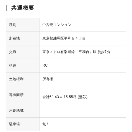
共通概要
種別
中古売マンション
所在地
東京都練馬区平和台４丁目
交通
東京メトロ有楽町線「平和台」駅 徒歩7分
構造
RC
土地権利
所有権
専有面積
合計51.43㎡ 15.55坪 (壁芯)
用途地域
駐車場
無 /