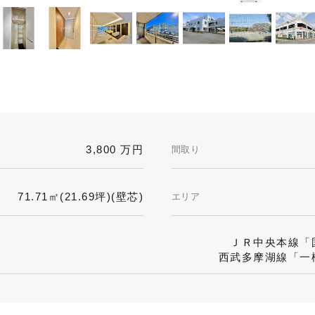
3,800 万円
間取り
71.71㎡(21.69坪)(壁芯)
エリア
ＪＲ中央本線「国
西武多摩湖線「一橋