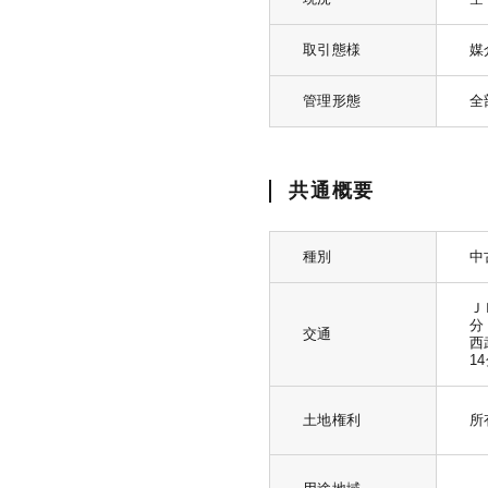
取引態様
媒
管理形態
全
共通概要
種別
中
Ｊ
分
交通
西
1
土地権利
所