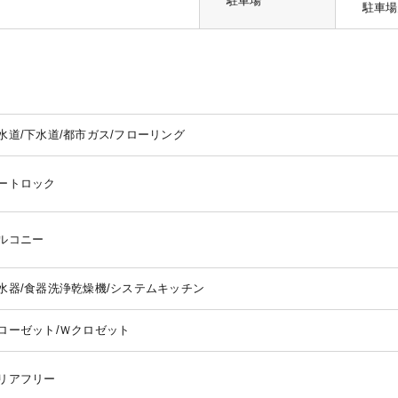
駐車場
駐車場月
水道/下水道/都市ガス/フローリング
ートロック
ルコニー
水器/食器洗浄乾燥機/システムキッチン
ローゼット/Ｗクロゼット
リアフリー