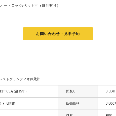
/オートロック/ペット可（細則有り）
お問い合わせ・見学予約
レストグランディオ武蔵野
011年03月(築15年)
間取り
3 LDK
階 / 8階建
販売価格
3,80
引渡
相談