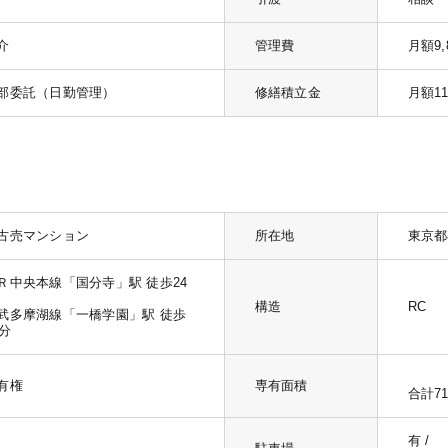
介
管理費
月額9,
部委託（日勤管理）
修繕積立金
月額11
古売マンション
所在地
東京都
Ｒ中央本線「国分寺」駅 徒歩24
構造
RC
武多摩湖線「一橋学園」駅 徒歩
4分
有権
専有面積
合計71
有 /