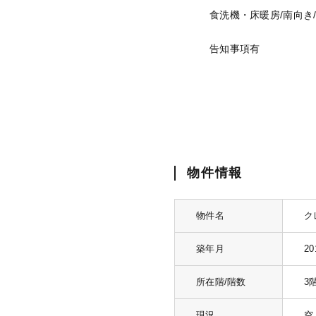
食洗機・床暖房/南向き
告知事項有
物件情報
物件名
ク
築年月
2
所在階/階数
3
現況
空